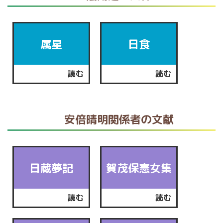
属星
日食
読む
読む
安倍晴明関係者の文献
日蔵夢記
賀茂保憲女集
読む
読む