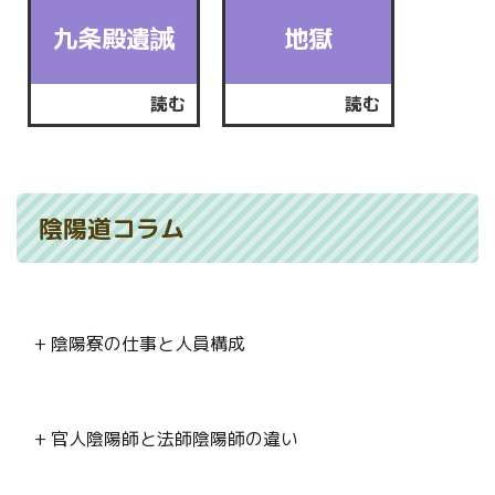
九条殿遺誡
地獄
読む
読む
陰陽道コラム
+ 陰陽寮の仕事と人員構成
+ 官人陰陽師と法師陰陽師の違い