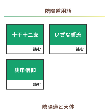
陰陽道用語
十干十二支
いざなぎ流
読む
読む
庚申信仰
読む
陰陽道と天体