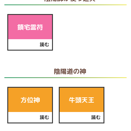
鎮宅霊符
読む
陰陽道の神
方位神
牛頭天王
読む
読む