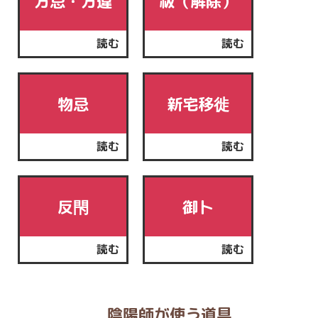
方忌・方違
祓（解除）
読む
読む
物忌
新宅移徙
読む
読む
反閇
御卜
読む
読む
陰陽師が使う道具