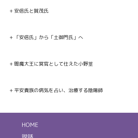
+ 安倍氏と賀茂氏
+ 「安倍氏」から「土御門氏」へ
+ 閻魔大王に冥官として仕えた小野篁
+ 平安貴族の病気を占い、治療する陰陽師
HOME
説話