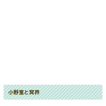
小野篁と冥界