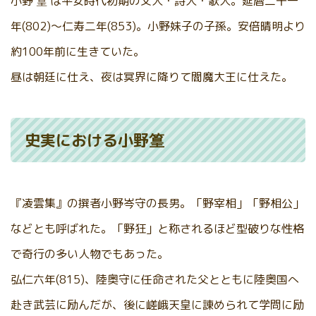
小野
篁
は平安時代初期の文人・詩人・歌人。延暦二十一
年(802)～仁寿二年(853)。小野妹子の子孫。安倍晴明より
約100年前に生きていた。
昼は朝廷に仕え、夜は冥界に降りて閻魔大王に仕えた。
史実における小野篁
『凌雲集』の撰者小野岑守の長男。「野宰相」「野相公」
などとも呼ばれた。「野狂」と称されるほど型破りな性格
で奇行の多い人物でもあった。
弘仁六年(815)、陸奥守に任命された父とともに陸奥国へ
赴き武芸に励んだが、後に嵯峨天皇に諌められて学問に励