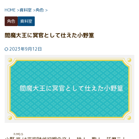
HOME
>
資料室
>
角色
>
角色
資料室
閻魔大王に冥官として仕えた小野篁
2023年9月12日
たかむら