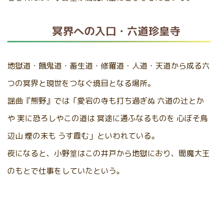
冥界への入口・六道珍皇寺
地獄道・餓鬼道・畜生道・修羅道・人道・天道から成る六
つの冥界と現世をつなぐ境目となる場所。
謡曲『熊野』では「愛宕の寺も打ち過ぎぬ 六道の辻とか
や 実に恐ろしやこの道は 冥途に通ふなるものを 心ぼそ鳥
辺山 煙の末も うす霞む」といわれている。
夜になると、小野篁はこの井戸から地獄におり、閻魔大王
のもとで仕事をしていたという。