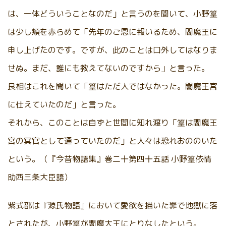
は、一体どういうことなのだ」と言うのを聞いて、小野篁
は少し頬を赤らめて「先年のご恩に報いるため、閻魔王に
申し上げたのです。ですが、此のことは口外してはなりま
せぬ。まだ、誰にも教えてないのですから」と言った。
良相はこれを聞いて「篁はただ人ではなかった。閻魔王宮
に仕えていたのだ」と言った。
それから、このことは自ずと世間に知れ渡り「篁は閻魔王
宮の冥官として通っていたのだ」と人々は恐れおののいた
という。（『今昔物語集』巻二十第四十五話 小野篁依情
助西三条大臣語）
紫式部は『源氏物語』において愛欲を描いた罪で地獄に落
とされたが、小野篁が閻魔大王にとりなしたという。