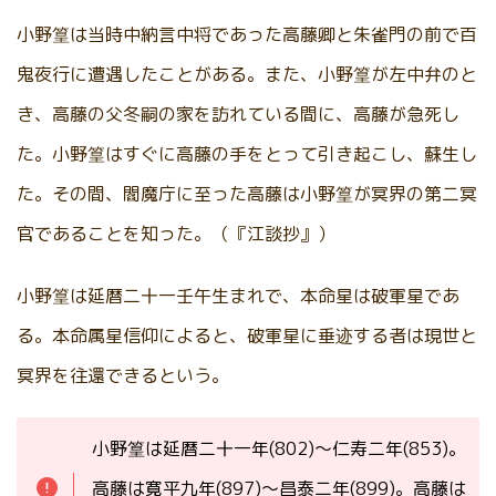
小野篁は当時中納言中将であった高藤卿と朱雀門の前で百
鬼夜行に遭遇したことがある。また、小野篁が左中弁のと
き、高藤の父冬嗣の家を訪れている間に、高藤が急死し
た。小野篁はすぐに高藤の手をとって引き起こし、蘇生し
た。その間、閻魔庁に至った高藤は小野篁が冥界の第二冥
官であることを知った。（『江談抄』）
小野篁は延暦二十一壬午生まれで、本命星は破軍星であ
る。本命属星信仰によると、破軍星に垂迹する者は現世と
冥界を往還できるという。
小野篁は延暦二十一年(802)～仁寿二年(853)。
高藤は寛平九年(897)～昌泰二年(899)。高藤は