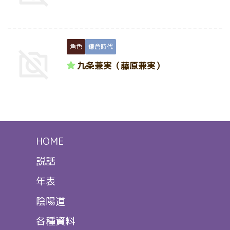
角色
鎌倉時代
九条兼実（藤原兼実）
HOME
説話
年表
陰陽道
各種資料