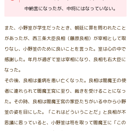
中納言になったが、中将にはなっていない。
また、小野篁が学生だったとき、朝廷に罪を問われたこと
があったが、西三条大臣良相（藤原良相）が宰相として取
りなし、小野篁のために良いことを言った。篁は心の中で
感謝した。年月が過ぎて篁は宰相になり、良相も右大臣に
なった。
その後、良相は重病を患い亡くなった。良相は閻魔王の使
者に連れられて閻魔王宮に至り、裁きを受けることになっ
た。その時、良相は閻魔王宮の家臣たちがいる中から小野
篁の姿を目にした。「これはどういうことだ」と良相が不
思議に思っていると、小野篁は笏を取って閻魔王に「この