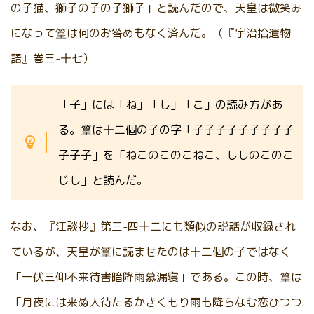
の子猫、獅子の子の子獅子」と読んだので、天皇は微笑み
になって篁は何のお咎めもなく済んだ。（『宇治拾遺物
語』巻三-十七）
「子」には「ね」「し」「こ」の読み方があ
る。篁は十二個の子の字「子子子子子子子子子
子子子」を「ねこのこのこねこ、ししのこのこ
じし」と読んだ。
なお、『江談抄』第三-四十二にも類似の説話が収録され
ているが、天皇が篁に読ませたのは十二個の子ではなく
「一伏三仰不来待書暗降雨慕漏寝」である。この時、篁は
「月夜には来ぬ人待たるかきくもり雨も降らなむ恋ひつつ