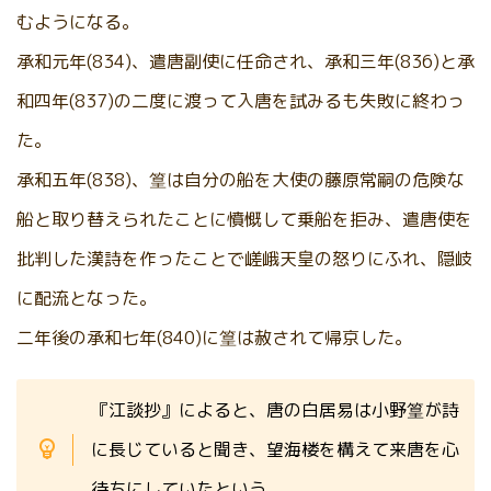
むようになる。
承和元年(834)、遣唐副使に任命され、承和三年(836)と承
和四年(837)の二度に渡って入唐を試みるも失敗に終わっ
た。
承和五年(838)、篁は自分の船を大使の藤原常嗣の危険な
船と取り替えられたことに憤慨して乗船を拒み、遣唐使を
批判した漢詩を作ったことで嵯峨天皇の怒りにふれ、隠岐
に配流となった。
二年後の承和七年(840)に篁は赦されて帰京した。
『江談抄』によると、唐の白居易は小野篁が詩
に長じていると聞き、望海楼を構えて来唐を心
待ちにしていたという。