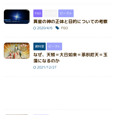
FGO
FGO2部
ビースト
異星の神の正体と目的についての考察
2020/4/6
FGO
資料室
ビースト
なぜ、天照＝大日如来＝荼枳尼天＝玉
藻になるのか
2021/12/27