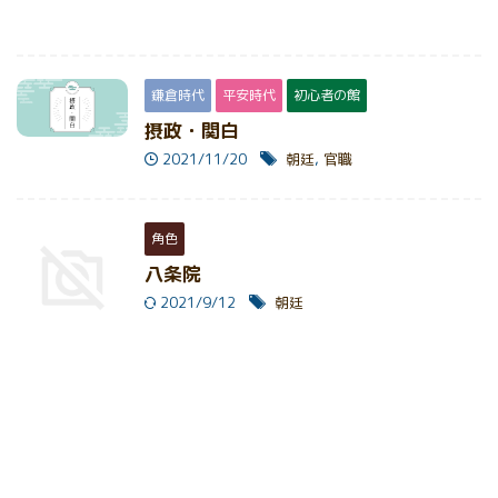
鎌倉時代
平安時代
初心者の館
摂政・関白
2021/11/20
朝廷
,
官職
角色
八条院
2021/9/12
朝廷