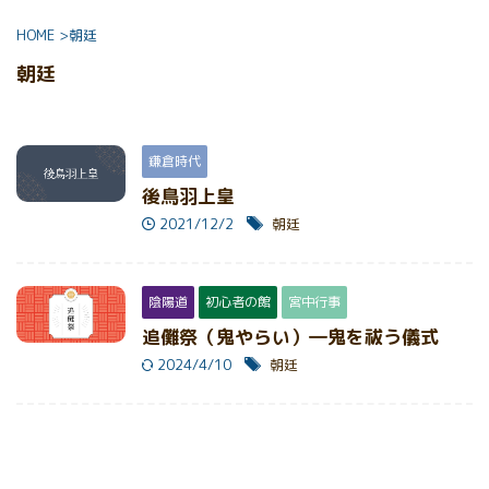
HOME
>
朝廷
朝廷
鎌倉時代
後鳥羽上皇
2021/12/2
朝廷
陰陽道
初心者の館
宮中行事
追儺祭（鬼やらい）―鬼を祓う儀式
2024/4/10
朝廷