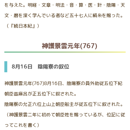
を与えた。明経・文章・明法・音・算・医・針・陰陽・天
文・暦を深く学んでいる者など五十七人に絹糸を賜った。
（『続日本紀』）
神護景雲元年(767)
8月16日 陰陽寮の叙位
神護景雲元年(767)8月16日、陰陽寮の員外助従五位下紀
朝臣益麻呂が正五位下に叙された。
陰陽寮の允正六位上山上朝臣船主が従五位下に叙された。
（神護景雲二年に初めて朝臣姓を賜っているが、位記に従
ってこれを書く）