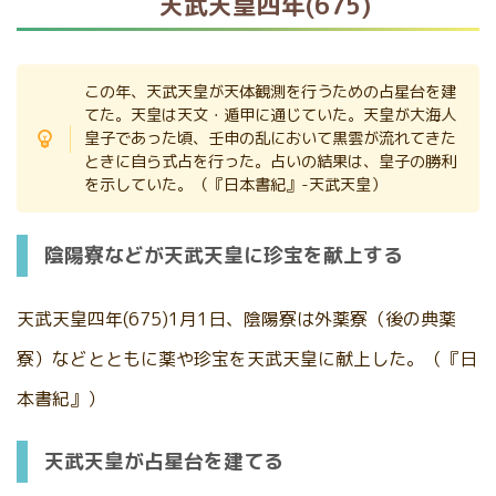
天武天皇四年(675)
この年、天武天皇が天体観測を行うための占星台を建
てた。天皇は天文・遁甲に通じていた。天皇が大海人
皇子であった頃、壬申の乱において黒雲が流れてきた
ときに自ら式占を行った。占いの結果は、皇子の勝利
を示していた。（『日本書紀』-天武天皇）
陰陽寮などが天武天皇に珍宝を献上する
天武天皇四年(675)1月1日、陰陽寮は外薬寮（後の典薬
寮）などとともに薬や珍宝を天武天皇に献上した。（『日
本書紀』）
天武天皇が占星台を建てる