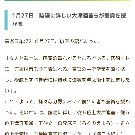
1月27日 陰陽に詳しい大津連首らが褒賞を授
かる
養老五年(721)1月27日、以下の詔があった。
「文人と武士は、国家の重んずるところである。医術・卜
筮・方術は昔も今も貴ばれる。百官の中で学業を深く修
し、模範とすべき者には特別に褒賞を与え後生を励ました
い」。
これによって、様々な分野において優れた者が褒賞を授か
った。その中には、陰陽に詳しい従五位上大津連首・従五
位下津守連通・王仲文・角兄麻呂（ろくのえまろ）・正六
位上余秦勝・志我閉連阿弥陀もいた。（『続日本紀』）