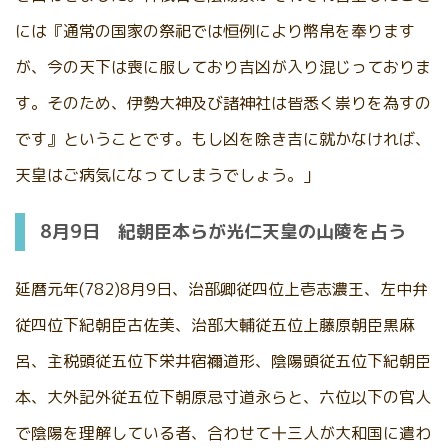
には『通常の国家の祭祀では恒例により幣帛を奉ります
が、今の天下は喪に服しており吉凶が入り混じっておりま
す。そのため、伊勢大神及び諸神社は皆悉く祟りを為すの
です』ということです。もし凶を除き吉に就かなければ、
天皇はご病気になってしまうでしょう。」
8月9日 紀朝臣本らが光仁天皇の山陵を占う
延暦元年(782)8月9日、治部卿従四位上壱志濃王、左中弁
従四位下紀朝臣古佐美、治部大輔従五位上藤原朝臣黒麻
呂、主税頭従五位下栄井宿禰道形、陰陽頭従五位下紀朝臣
本、大外記外従五位下朝原忌寸道永らと、六位以下の官人
で陰陽を理解している者、合わせて十三人が大和国に遣わ