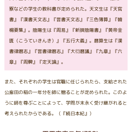
寮などの学生の教科書が定められた。天文生は『天官
書』『漢書天文志』『晋書天文志』『三色簿算』『韓
楊要集』。陰陽生は『周易』『新撰陰陽書』『黄帝金
匱（こうていきんき）』『五行大義』。暦算生は『漢
書律暦志』『晋書律暦志』『大衍暦議』『九章』『六
章』『周髀』『定天論』。
また、それぞれの学生は官職に任じられたら、支給された
公廨田の稲の一年分を師に贈ることが定められた。このよ
うに師を尊ぶことによって、学問が末永く受け継がれると
考えられたからである。（『続日本紀』）