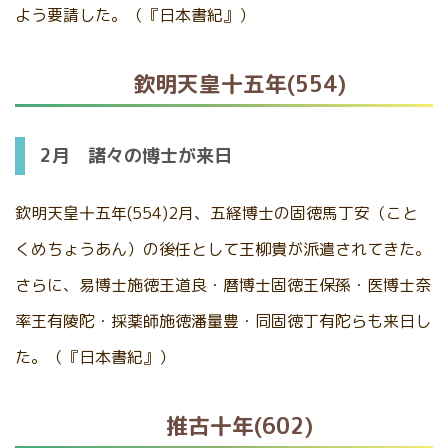
よう要請した。（『日本書紀』）
欽明天皇十五年(554)
2月 諸々の博士が来日
欽明天皇十五年(554)2月、五経博士の固徳馬丁安（こと
くめちょうあん）の後任として王柳貴が派遣されてきた。
さらに、易博士施徳王道良・暦博士固徳王保孫・医博士奈
率王有陵陀・採薬師施徳潘量豊・同固徳丁有陀らも来日し
た。（『日本書紀』）
推古十年(602)