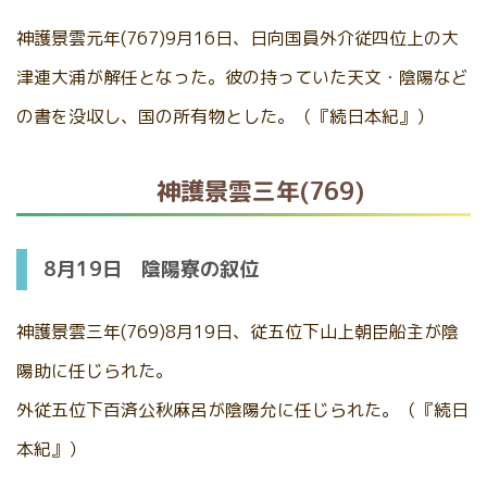
神護景雲元年(767)9月16日、日向国員外介従四位上の大
津連大浦が解任となった。彼の持っていた天文・陰陽など
の書を没収し、国の所有物とした。（『続日本紀』）
神護景雲三年(769)
8月19日 陰陽寮の叙位
神護景雲三年(769)8月19日、従五位下山上朝臣船主が陰
陽助に任じられた。
外従五位下百済公秋麻呂が陰陽允に任じられた。（『続日
本紀』）