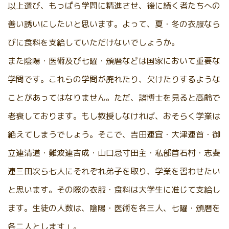
以上選び、もっぱら学問に精進させ、後に続く者たちへの
善い誘いにしたいと思います。よって、夏・冬の衣服なら
びに食料を支給していただけないでしょうか。
また陰陽・医術及び七曜・頒暦などは国家において重要な
学問です。これらの学問が廃れたり、欠けたりするような
ことがあってはなりません。ただ、諸博士を見ると高齢で
老衰しております。もし教授しなければ、おそらく学業は
絶えてしまうでしょう。そこで、吉田連宜・大津連首・御
立連清道・難波連吉成・山口忌寸田主・私部首石村・志斐
連三田次ら七人にそれぞれ弟子を取り、学業を習わせたい
と思います。その際の衣服・食料は大学生に准じて支給し
ます。生徒の人数は、陰陽・医術を各三人、七曜・頒暦を
各二人とします」。