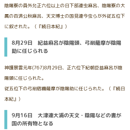
陰陽寮の員外允正六位以上の日下部連虫麻呂、陰陽寮の大
属の百済公秋麻呂、天文博士の国見連今虫らが外従五位下
に叙された。（『続日本紀』）
8月29日 紀益麻呂が陰陽頭、弓削薩摩が陰陽
助に任じられる
神護景雲元年(767)8月29日、正六位下紀朝臣益麻呂が陰
陽頭に任じられた。
従五位下の弓削宿禰薩摩が陰陽助に任じられた。（『続日
本紀』）
9月16日 大津連大浦の天文・陰陽などの書が
国の所有物となる