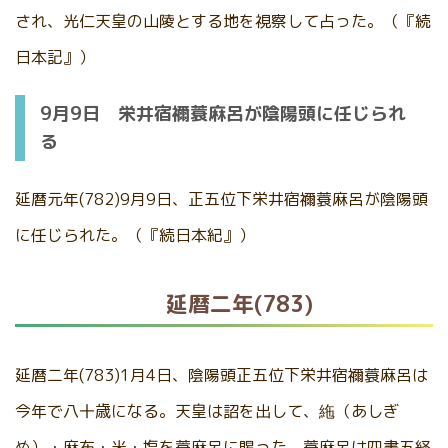
され、光仁天皇の山陵とする地を視察して占った。（『続
日本記』）
9月9日 栄井宿禰蓑麻呂が陰陽頭に任じられ
る
延暦元年(782)9月9日、正五位下栄井宿禰蓑麻呂が陰陽頭
に任じられた。（『続日本紀』）
延暦二年(783)
延暦二年(783)1月4日、陰陽頭正五位下栄井宿禰蓑麻呂は
今年で八十歳になる。天皇は詔を出して、絁（あしぎ
ぬ）・麻布・米・塩を蓑麻呂に賜った。蓑麻呂は四書五経