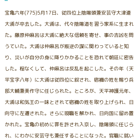
宝亀六年(775)5月17日、従四位上陰陽頭兼安芸守大津連
大浦が卒去した。大浦は、代々陰陽道を習う家系に生まれ
た。藤原仲麻呂は大浦に絶大な信頼を寄せ、事の吉凶を問
うていた。大浦は仲麻呂が叛逆の謀に関わっていると知
り、災いが自分の身に降りかかることを恐れて朝廷に密告
した。程なくして、仲麻呂は反乱を起こした。その年（天
平宝字八年）に大浦は従四位に叙され、宿禰の姓を賜り兵
部大輔兼美作守に任じられた。ところが、天平神護元年、
大浦は和気王の一味とされて宿禰の姓を取り上げられ、日
向守に左遷された。さらに現職を解かれ、日向国に留め置
かれた。宝亀の初めに罪を許され入京し、陰陽頭に任じら
れ、にわかに安芸守も兼任することになった。官職に就い