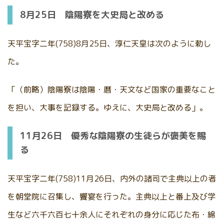
8月25日 陰陽寮を大史局と改める
天平宝字二年(758)8月25日、淳仁天皇は次のように勅し
た。
「（前略）陰陽寮は陰陽・暦・天文など国家の重要なこと
を担い、大事を記録する。ゆえに、大史局と改める」。
11月26日 優秀な陰陽寮の生徒らが褒美を賜
る
天平宝字二年(758)11月26日、内外の諸司で主典以上の者
を朝堂院に召集し、饗宴を行った。主典以上と番上及び学
生など六千六百七十余人にそれぞれの身分に応じた布・綿