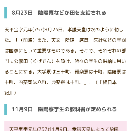
8月23日 陰陽寮などが田を支給される
天平宝字元年(757)8月23日、孝謙天皇は次のように勅し
た。「（前略）また、天文・陰陽・暦算・医針などの学問
は国家にとって重要なものである。そこで、それぞれの部
門に公廨田（くげでん）を設け、諸々の学生の供給に用い
ることにする。大学寮は三十町、雅楽寮は十町、陰陽寮は
十町、内薬司は八町、典薬寮は十町。」。（『続日本
紀』）
11月9日 陰陽寮学生の教科書が定められる
天平宝字元年(757)11月9日、孝謙天皇によって陰陽