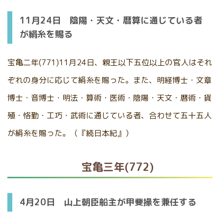
11月24日 陰陽・天文・暦算に通じている者
が絹糸を賜る
宝亀二年(771)11月24日、親王以下五位以上の官人はそれ
ぞれの身分に応じて絹糸を賜った。また、明経博士・文章
博士・音博士・明法・算術・医術・陰陽・天文・暦術・貨
殖・恪勤・工巧・武術に通じている者、合わせて五十五人
が絹糸を賜った。（『続日本紀』）
宝亀三年(772)
4月20日 山上朝臣船主が甲斐掾を兼任する