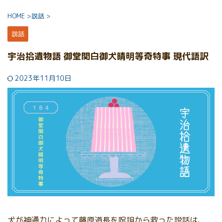
HOME
>
説話
>
説話
宇治拾遺物語 御堂関白御犬晴明等奇特事 現代語訳
2023年11月10日
犬が神通力によって藤原道長を呪詛から救った説話は、