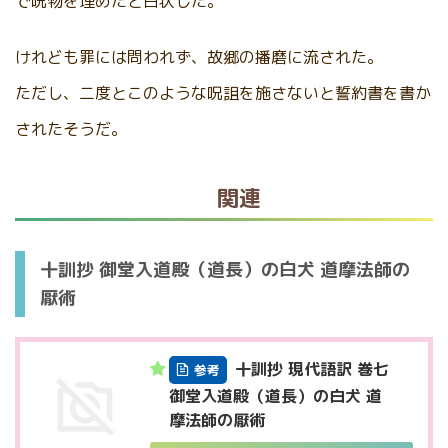
で呪物を埋めたと白状した。
けれども罪には問われず、故郷の播磨に流された。
ただし、二度とこのような呪詛を施さないと誓約書を書か
されたそうだ。
関連
十訓抄 御堂入道殿（道長）の白犬 道摩法師の
厭術
十訓抄 現代語訳 巻七
参考
御堂入道殿（道長）の白犬 道
摩法師の厭術