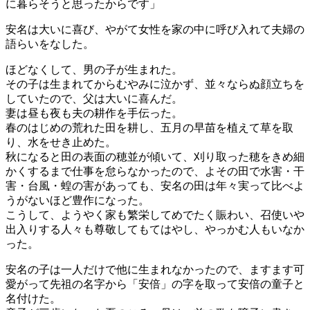
に暮らそうと思ったからです」
安名は大いに喜び、やがて女性を家の中に呼び入れて夫婦の
語らいをなした。
ほどなくして、男の子が生まれた。
その子は生まれてからむやみに泣かず、並々ならぬ顔立ちを
していたので、父は大いに喜んだ。
妻は昼も夜も夫の耕作を手伝った。
春のはじめの荒れた田を耕し、五月の早苗を植えて草を取
り、水をせき止めた。
秋になると田の表面の穂並が傾いて、刈り取った穂をきめ細
かくするまで仕事を怠らなかったので、よその田で水害・干
害・台風・蝗の害があっても、安名の田は年々実って比べよ
うがないほど豊作になった。
こうして、ようやく家も繁栄してめでたく賑わい、召使いや
出入りする人々も尊敬してもてはやし、やっかむ人もいなか
った。
安名の子は一人だけで他に生まれなかったので、ますます可
愛がって先祖の名字から「安倍」の字を取って安倍の童子と
名付けた。