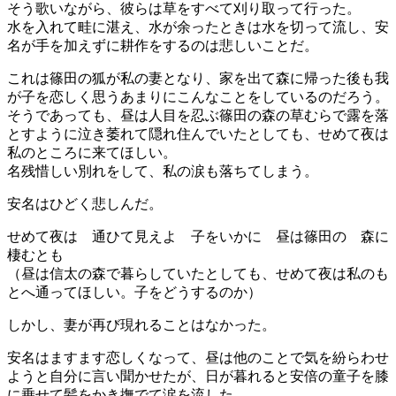
そう歌いながら、彼らは草をすべて刈り取って行った。
水を入れて畦に湛え、水が余ったときは水を切って流し、安
名が手を加えずに耕作をするのは悲しいことだ。
これは篠田の狐が私の妻となり、家を出て森に帰った後も我
が子を恋しく思うあまりにこんなことをしているのだろう。
そうであっても、昼は人目を忍ぶ篠田の森の草むらで露を落
とすように泣き萎れて隠れ住んでいたとしても、せめて夜は
私のところに来てほしい。
名残惜しい別れをして、私の涙も落ちてしまう。
安名はひどく悲しんだ。
せめて夜は 通ひて見えよ 子をいかに 昼は篠田の 森に
棲むとも
（昼は信太の森で暮らしていたとしても、せめて夜は私のも
とへ通ってほしい。子をどうするのか）
しかし、妻が再び現れることはなかった。
安名はますます恋しくなって、昼は他のことで気を紛らわせ
ようと自分に言い聞かせたが、日が暮れると安倍の童子を膝
に乗せて髪をかき撫でて涙を流した。