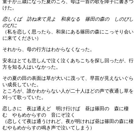
童子が三歳になった夏のころ、母は一首の歌を障子に書きつ
けた。
恋しくば 訪ね来て見よ 和泉なる 篠田の森の しのびし
のびに
（私を恋しく思ったら、和泉にある篠田の森にこっそり会い
に来てください）
それから、母の行方はわからなくなった。
安名はとても悲しんで泣く泣くあちこちを探し回ったが、行
方を知る人はいなかった。
その夏の田の表面は草が大いに茂って、早苗が見えないぐら
い成長していた。
ところが、誰かわからない人が二十人ほどの声で夜通し草を
刈って歌っていた。
恋しさに 夜は通えど 明け行けば 昼は篠田の 森に棲
む やもめからすの 音にぞ泣く
（恋しくて夜は通うけれど、夜が明ければ昼は篠田の森に棲
むやもめからすの鳴き声で泣いてしまう）