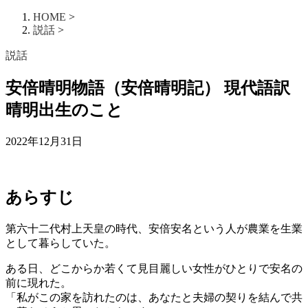
HOME
>
説話
>
説話
安倍晴明物語（安倍晴明記） 現代語訳
晴明出生のこと
2022年12月31日
あらすじ
第六十二代村上天皇の時代、安倍安名という人が農業を生業
として暮らしていた。
ある日、どこからか若くて見目麗しい女性がひとりで安名の
前に現れた。
「私がこの家を訪れたのは、あなたと夫婦の契りを結んで共