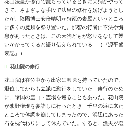
花山法皇が修行で籠もっているときに天狗がやって
きて、さまざまな手段で法皇の修行を妨げようとし
たが、陰陽博士安倍晴明が狩籠の岩屋というところ
に多くの魔類を祭り置いた。那智の行者に不法や懈
怠があったときは、この天狗どもが怒りをなして襲
いかかってくると語り伝えられている。（『源平盛
衰記』）
花山院の修行
花山院は在位中から出家に興味を持っていたので、
退位してからも立派に勤行をしていた。修行のため
に、諸国の霊山・霊場を巡ることもあった。花山院
が熊野権現を参詣しに行ったとき、千里の浜に来た
ところで体調を崩してしまったので、浜辺にあった
石を枕代わりにして休んでいた。すると、漁夫が塩