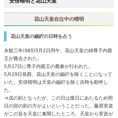
安倍晴明と花山天皇
花山天皇在位中の晴明
花山天皇の錫紵の日時を占う
永観三年(985)5月2日丙午、花山天皇の姉尊子内親
王が薨去された。
5月27日に尊子内親王の薨奏が行われた。
5月29日癸酉、花山天皇の錫紵を除くことになって
いた。安倍晴明は天皇の錫紵を除く吉時を勘申し
た。
→戌の刻となったが、この日は復日にあたるため明
日の卯の刻の方がよいということだった。藤原実資
がこの旨を天皇に奏聞したところ、天皇から実資が