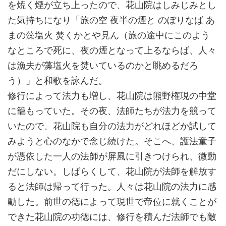
を焼く煙が立ち上ったので、花山院はしみじみとし
た気持ちになり「旅の空 夜半の煙と のぼりなば あ
まの藻塩火 焚くかとや見ん（旅の途中にこのよう
なところで死に、夜の煙となって上るならば、人々
は漁夫が藻塩火を焚いているのかと眺めるだろ
う）」と和歌を詠んだ。
修行によって法力も増し、花山院は熊野権現の中堂
に籠もっていた。その夜、法師たちが法力を競って
いたので、花山院も自分の法力がどれほどか試して
みようと心のなかで念じ続けた。そこへ、護法童子
が憑依した一人の法師が屏風に引きつけられ、微動
だにしない。しばらくして、花山院が法師を解放す
ると法師は帰って行った。人々は花山院の法力に感
動した。前世の徳によって現世で帝位に就くことが
できた花山院の功徳には、修行を積んだ法師でも敵