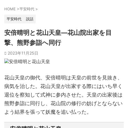
HOME
>
平安時代
>
平安時代
説話
安倍晴明と花山天皇―花山院出家を目
撃、熊野参詣へ同行
2023年11月25日
花山天皇の御代、安倍晴明は天皇の前世を見抜き、
病気を治した。花山天皇が出家する際にはいち早く
退位を察知して式神に参内させた。天皇の出家後は
熊野参詣に同行し、花山院の修行の妨げとならない
よう結界を張って妖魔を追い払った。