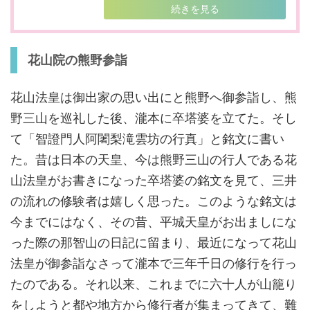
続きを見る
花山院の熊野参詣
花山法皇は御出家の思い出にと熊野へ御参詣し、熊
野三山を巡礼した後、瀧本に卒塔婆を立てた。そし
て「智證門人阿闍梨滝雲坊の行真」と銘文に書い
た。昔は日本の天皇、今は熊野三山の行人である花
山法皇がお書きになった卒塔婆の銘文を見て、三井
の流れの修験者は嬉しく思った。このような銘文は
今までにはなく、その昔、平城天皇がお出ましにな
った際の那智山の日記に留まり、最近になって花山
法皇が御参詣なさって瀧本で三年千日の修行を行っ
たのである。それ以来、これまでに六十人が山籠り
をしようと都や地方から修行者が集まってきて、難