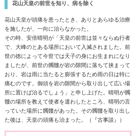
花山天皇の前世を知り、病を除く
花山天皇が頭痛を患ったとき、ありとあらゆる治療
を施したが、一向に治らなかった。
その時、安倍晴明が「天皇の前世は並々ならぬ行者
で、大峰のとある場所において入滅されました。前
世の徳によって今世では天子の身にお生まれになり
ましたが、前世の髑髏が岩の隙間に落ちて挟まって
おり、岩は雨に当たると膨張するため雨の日は特に
痛むのです。御頭を岩の隙間から取り出して広い場
所に置けば治るでしょう」と申し上げた。晴明が髑
髏の場所を教えて使者を遣わしたところ、晴明の言
っていた場所に髑髏があった。その髑髏を取り出し
た後は、天皇の頭痛も治まった。（『古事談』）