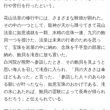
行や苦行を行ったという。
花山法皇の修行中には、さまざまな験徳が顕れた。
その中の一つとして、龍神が天から降りてきて花山
法皇に如意成就を一顆、水精の念珠一連、九穴の鮑
貝一つを授けた。法皇は未来の行者のためを思っ
て、宝珠を岩屋の中に納め、念珠を千手堂の部屋に
納め、鮑貝を滝壺に放ち置いた。
白河院が熊野へ参詣したとき、その鮑貝を見ようと
思い海人を召して滝壺に入られ、「貝の大きさは傘
ほどもあった」と言った。「参詣した人々のあらゆ
る願いが叶ったなら、如意宝珠のおかげである。滝
の水にあたれば、鮑貝の霊験によって長寿が得られ
るだろう」と伝えられている。