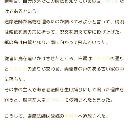
晴明は、自分以外でこの呪法を知っているのは
道摩法師
だ
けであるという。
道摩法師が呪物を埋めたのか調べてみようと言って、晴明
は懐紙を鳥の形に折って、呪文を唱えて空に投げ上げた。
紙の鳥は白鷺となり、南に向かって飛んでいった。
従者に鳥を追いかけさせたところ、白鷺は
六条坊門
の通り
と
万里小路
の通りが交わる、両開きの戸のある古い家の中
に落ちた。
その家の主人である老法師を生け捕りにして呪った理由を
問うと、堀河左大臣
藤原顕光
に依頼されたと言った。
こうして、道摩法師は故郷の
播磨国
へ追放された。