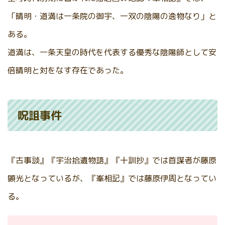
「晴明・道満は一条院の御宇、一双の陰陽の逸物なり」と
ある。
道満は、一条天皇の時代を代表する優秀な陰陽師として安
倍晴明と対をなす存在であった。
呪詛事件
『古事談』『宇治拾遺物語』『十訓抄』では首謀者が藤原
顕光となっているが、『峯相記』では藤原伊周となってい
る。