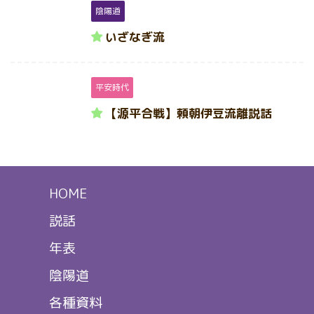
陰陽道
いざなぎ流
平安時代
【源平合戦】頼朝伊豆流離説話
HOME
説話
年表
陰陽道
各種資料