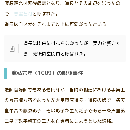
藤原顕光は死後怨霊となり、道長とその周辺を祟ったの
で、
悪霊左府
と呼ばれた。
道長は白い犬をそれまで以上に可愛がったという。
道長は関白にはならなかったが、実力と勢力か
ら、死後御堂関白と呼ばれた。
寛弘六年（1009）の呪詛事件
法師陰陽師でもある僧円能が、当時の朝廷における事実上
の最高権力者であった左大臣藤原道長・道長の娘で一条天
皇中宮の藤原彰子・その彰子が生んだ子である一条天皇第
二皇子敦平親王の三人を亡き者にしようとした謀略。