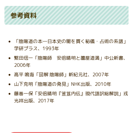
参考資料
「陰陽道の本―日本史の闇を貫く秘儀・占術の系譜」
学研プラス、1993年
繁田信一「陰陽師 安倍晴明と蘆屋道満」中公新書、
2006年
高平 鳴海「図解 陰陽師」新紀元社、2007年
山下克明「陰陽道の発見」NHK出版、2010年
藤巻一保「安倍晴明『簠簋内伝』現代語訳総解説」戎
光祥出版、2017年