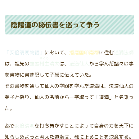
陰陽道の秘伝書を巡って争う
『安倍晴明物語』
において、
播磨国印南郡
に住む
道満法師
すぐり
は、祖先の
蘆屋
村主
清太
は、
法道仙人
から学んだ諸々の事
を書物に書き記して子孫に伝えていた。
その書物を通して仙人の学問を学んだ道満は、法道仙人の
弟子と偽り、仙人の名前から一字取って「道満」と名乗っ
た。
都で
安倍晴明
を打ち負かすことによって自身の力を天下に
知らしめようと考えた道満は、都に上ることを決意する。