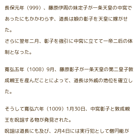
長保元年（999）、藤原伊周の妹定子が一条天皇の中宮で
あったにもかかわらず、道長は娘の彰子を天皇に嫁がせ
た。
さらに翌年二月、彰子を強引に中宮に立てて一帝二后の体
制となった。
寛弘五年（1008）9月、藤原彰子が一条天皇の第二皇子敦
成親王を産んだことによって、道長は外戚の地位を確立し
た。
そうして寛弘六年（1009）1月30日、中宮彰子と敦成親
王を呪詛する物が発見された。
呪詛は道長にも及び、2月4日には実行犯として僧円能が