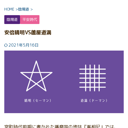
HOME
>
陰陽道
>
陰陽道
平安時代
安倍晴明VS蘆屋道満
2021年5月16日
室町時代前期に書かれた播磨国の地誌『峯相記』では、