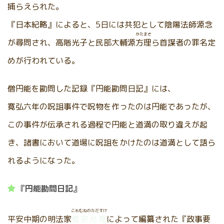
捕らえられた。
『日本紀略』によると、5日には共犯として陰陽法師源念
かたまさ
が尋問され、高階光子と民部大輔源
方理
ら首謀者の罪名定
めが行われている。
僧円能を勘問した記録『円能勘問日記』には、
寛弘六年の呪詛事件で呪物を作ったのは円能であったが、
この事件が伝承される過程で円能と道満の取り違えが起
き、諸書において道場に呪詛をかけたのは道満として語ら
れるようになった。
『円能勘問日記』
これむねのただすけ
平安中期の明法家
惟宗允亮
によって編纂された『政事要