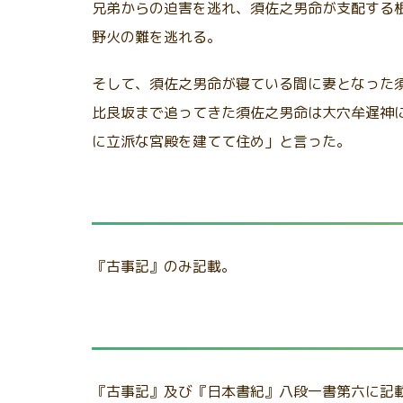
兄弟からの迫害を逃れ、須佐之男命が支配する
野火の難を逃れる。
そして、須佐之男命が寝ている間に妻となった
比良坂まで追ってきた須佐之男命は大穴牟遅神
に立派な宮殿を建てて住め」と言った。
『古事記』のみ記載。
『古事記』及び『日本書紀』八段一書第六に記