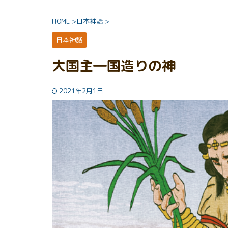
HOME
>
日本神話
>
日本神話
大国主―国造りの神
2021年2月1日