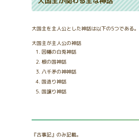
大国主が関わる主な神話
大国主を主人公とした神話は以下の5つである。
大国主が主人公の神話
因幡の白兎神話
根の国神話
八千矛の神神話
国造り神話
国譲り神話
『古事記』のみ記載。