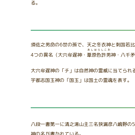
る。
須佐之男命の6世の孫で、天之冬衣神と刺国若
あしはらしこお
4つの異名（大穴牟遅神・
葦原色許男
神・八千矛
大穴牟遅神の「チ」は自然神の霊威に当てられ
宇都志国玉神の「国玉」は国土の霊魂を表す。
八段一書第一に清之湯山主三名狭漏彦八嶋野の
神の名が書かれている。