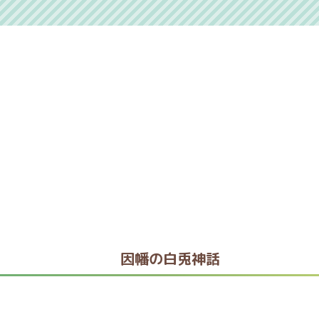
因幡の白兎神話