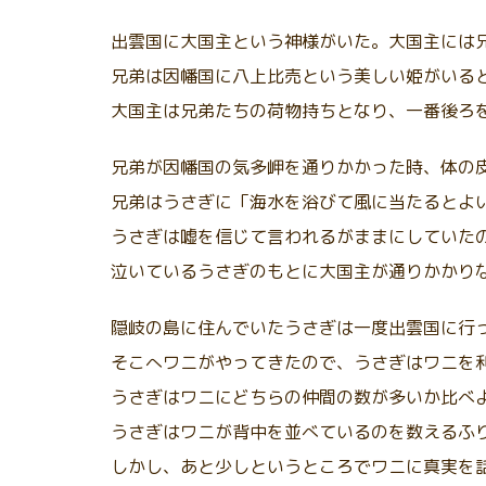
出雲国に大国主という神様がいた。大国主には
兄弟は因幡国に八上比売という美しい姫がいる
大国主は兄弟たちの荷物持ちとなり、一番後ろ
兄弟が因幡国の気多岬を通りかかった時、体の
兄弟はうさぎに「海水を浴びて風に当たるとよ
うさぎは嘘を信じて言われるがままにしていた
泣いているうさぎのもとに大国主が通りかかり
隠岐の島に住んでいたうさぎは一度出雲国に行
そこへワニがやってきたので、うさぎはワニを
うさぎはワニにどちらの仲間の数が多いか比べ
うさぎはワニが背中を並べているのを数えるふ
しかし、あと少しというところでワニに真実を