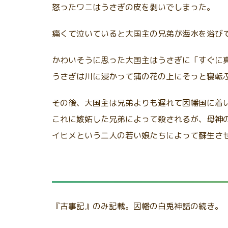
怒ったワニはうさぎの皮を剥いでしまった。
痛くて泣いていると大国主の兄弟が海水を浴び
かわいそうに思った大国主はうさぎに「すぐに
うさぎは川に浸かって蒲の花の上にそっと寝転
その後、大国主は兄弟よりも遅れて因幡国に着
これに嫉妬した兄弟によって殺されるが、母神
イヒメという二人の若い娘たちによって蘇生さ
『古事記』のみ記載。因幡の白兎神話の続き。