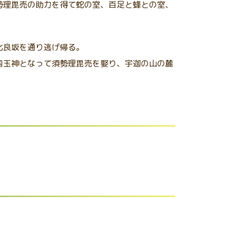
勢理毘売
の助力を得て蛇の室、百足と蜂との室、
比良坂を通り逃げ帰る。
国玉神となって須勢理毘売を娶り、宇迦の山の麓