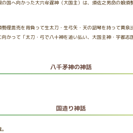
根の国へ向かった大穴牟遅神（大国主）は、須佐之男命の娘
須
須勢理毘売を背負って生太刀・生弓矢・天の詔琴を持って黄泉
に向かって「太刀・弓で八十神を追い払い、大国主神・宇都志
八千矛神の神話
国造り神話
載。