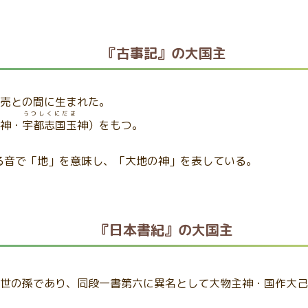
『古事記』の大国主
比売との間に生まれた。
うつしくにだま
神・
宇都志国玉
神）をもつ。
る音で「地」を意味し、「大地の神」を表している。
『日本書紀』の大国主
5世の孫であり、同段一書第六に異名として大物主神・国作大