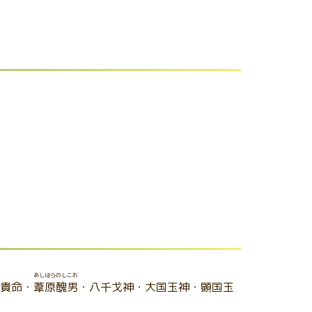
あしはらのしこお
己貴命・
葦原醜男
・八千戈神・大国玉神・顕国玉