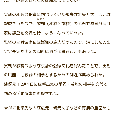
た。（蹴鞠を好んだのは頼家もそうだが）
実朝の和歌の指導に携わっていた飛鳥井雅経と大江広元は
かきく
親戚だったので、
歌鞠
（和歌と蹴鞠）の名門である飛鳥井
家は鎌倉を交流を持つようになっていった。
雅経の兄難波宗長は蹴鞠の達人だったので、甥にあたる出
雲守長定が実朝の御所に遊びに来ることもあった。
実朝が歌鞠のような京都の公家文化を好んだことで、実朝
の周囲にも歌鞠の相手をするための側近が集められた。
建保元年2月1日には将軍家の学問・芸能の相手を交代で
勤める学問所審が新設された。
やがて北条氏や大江広元・親元父子などの幕府の重臣たち