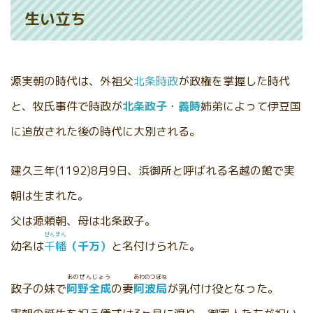
生い立ち
源実朝の時代は、外祖父
北条時政
が政権を掌握した時代
と、牧氏事件で時政が
北条政子
・
義時
姉弟によって伊豆国
に追放された後の時代に大別される。
建久三年(1192)8月9日、浜御所と呼ばれる名越の館で実
朝は生まれた。
父は源頼朝、母は北条政子。
せんまん
幼名は
千幡
（千万）
と名付けられた。
あのぜんじょう
あわのつぼね
政子の妹で
阿野全成
の妻
阿波局
が乳付け役となった。