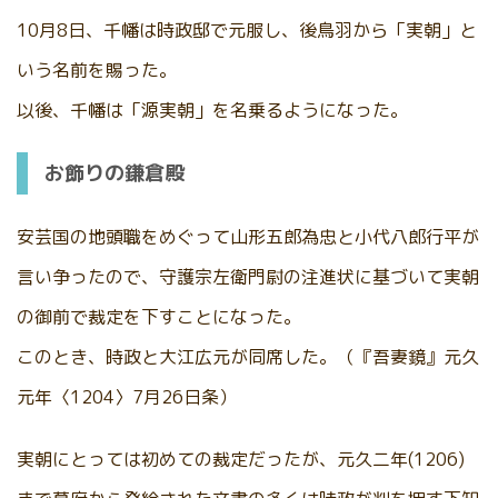
10月8日、千幡は時政邸で元服し、後鳥羽から「実朝」と
いう名前を賜った。
以後、千幡は「源実朝」を名乗るようになった。
お飾りの鎌倉殿
安芸国の地頭職をめぐって山形五郎為忠と小代八郎行平が
言い争ったので、守護宗左衛門尉の注進状に基づいて実朝
の御前で裁定を下すことになった。
このとき、時政と大江広元が同席した。（『吾妻鏡』元久
元年〈1204〉7月26日条）
実朝にとっては初めての裁定だったが、元久二年(1206)