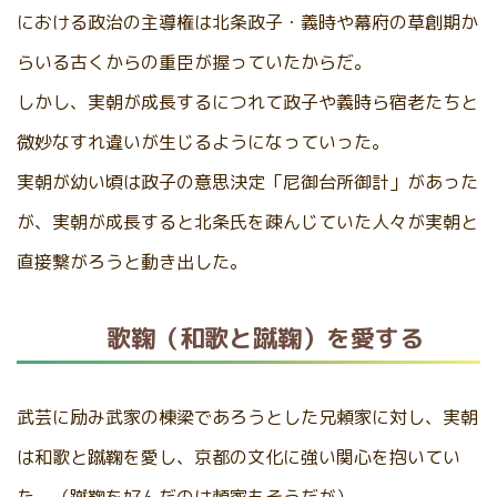
における政治の主導権は北条政子・義時や幕府の草創期か
らいる古くからの重臣が握っていたからだ。
しかし、実朝が成長するにつれて政子や義時ら宿老たちと
微妙なすれ違いが生じるようになっていった。
実朝が幼い頃は政子の意思決定「尼御台所御計」があった
が、実朝が成長すると北条氏を疎んじていた人々が実朝と
直接繋がろうと動き出した。
歌鞠（和歌と蹴鞠）を愛する
武芸に励み武家の棟梁であろうとした兄頼家に対し、実朝
は和歌と蹴鞠を愛し、京都の文化に強い関心を抱いてい