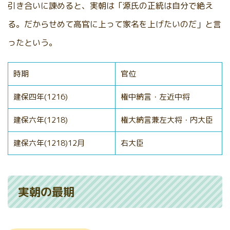
引き合いに諌めると、実朝は「源氏の正統は自分で絶え
る。だからせめて高官に上って家名を上げたいのだ」と言
ったという。
時期
官位
建保四年(1216)
権中納言・左近中将
建保六年(1218)
権大納言兼左大将・内大臣
建保六年(1218)12月
右大臣
実朝の最期