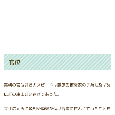
官位
実朝の官位昇進のスピードは藤原氏摂関家の子弟も及ばぬ
ほどの凄まじい速さであった。
大江広元らに頼朝や頼家が低い官位に甘んじていたことを