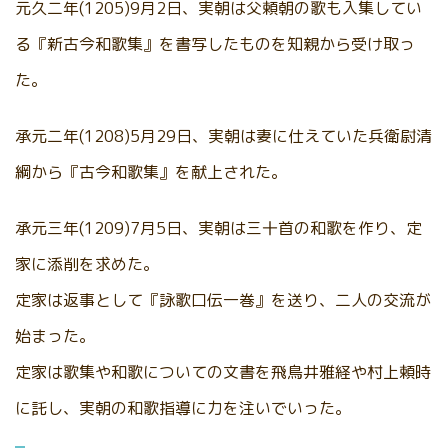
元久二年(1205)9月2日、実朝は父頼朝の歌も入集してい
る『新古今和歌集』を書写したものを知親から受け取っ
た。
承元二年(1208)5月29日、実朝は妻に仕えていた兵衛尉清
綱から『古今和歌集』を献上された。
承元三年(1209)7月5日、実朝は三十首の和歌を作り、定
家に添削を求めた。
定家は返事として『詠歌口伝一巻』を送り、二人の交流が
始まった。
定家は歌集や和歌についての文書を飛鳥井雅経や村上頼時
に託し、実朝の和歌指導に力を注いでいった。