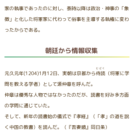
家の執事であったのに対し、泰時以降は政治・神事の「象
徴」と化した将軍家に代わって俗事を主導する執権に変わ
ったからである。
朝廷から情報収集
じどく
元久元年(1204)1月12日、実朝は京都から
侍読
（将軍に学
問を教える学者）として源仲章を呼んだ。
仲章は優秀な人物ではなかったのだが、読書を好み多方面
の学問に通じていた。
そして、新年の読書始の儀式で『孝経』（「孝」の道を説
く中国の教書）を読んだ。（『吾妻鏡』同日条）