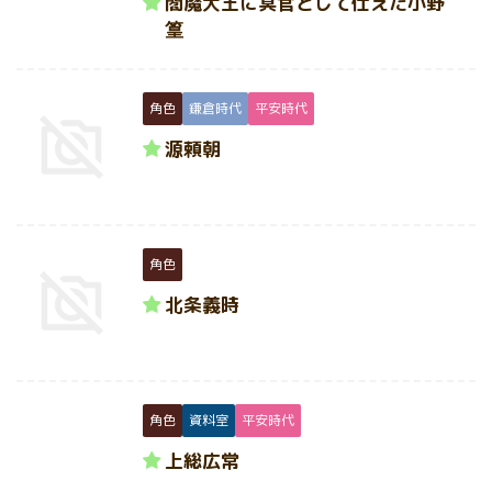
閻魔大王に冥官として仕えた小野
篁
角色
鎌倉時代
平安時代
源頼朝
角色
北条義時
角色
資料室
平安時代
上総広常