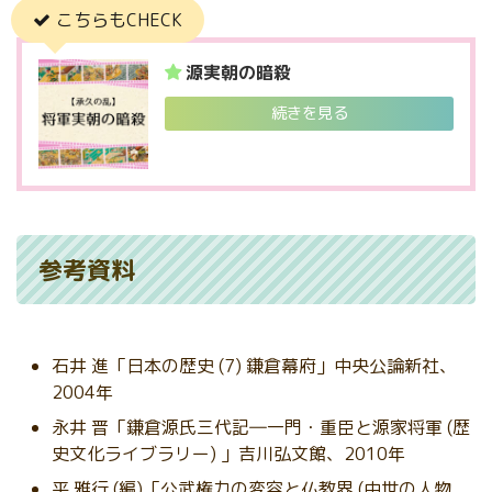
こちらもCHECK
源実朝の暗殺
続きを見る
参考資料
石井 進「日本の歴史 (7) 鎌倉幕府」中央公論新社、
2004年
永井 晋「鎌倉源氏三代記―一門・重臣と源家将軍 (歴
史文化ライブラリー) 」吉川弘文館、2010年
平 雅行 (編)「公武権力の変容と仏教界 (中世の人物