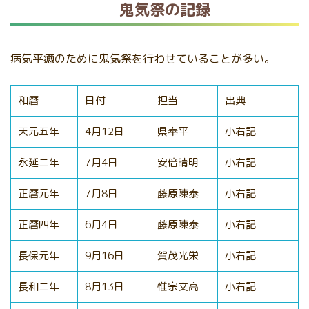
鬼気祭の記録
病気平癒のために鬼気祭を行わせていることが多い。
和暦
日付
担当
出典
天元五年
4月12日
県奉平
小右記
永延二年
7月4日
安倍晴明
小右記
正暦元年
7月8日
藤原陳泰
小右記
正暦四年
6月4日
藤原陳泰
小右記
長保元年
9月16日
賀茂光栄
小右記
長和二年
8月13日
惟宗文高
小右記