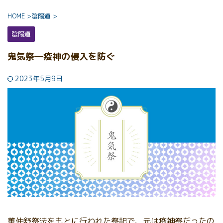
HOME
>
陰陽道
>
陰陽道
鬼気祭―疫神の侵入を防ぐ
2023年5月9日
董仲舒祭法をもとに行われた祭祀で、元は疫神祭だったの