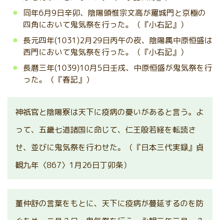
同年6月9日辛卯、陰陽頭惟宗文高が羅城門と京極の
四角において鬼気祭を行った。（『小右記』）
長元四年(1031)2月29日丙午の夜、陰陽属中原恒盛は
西門において鬼気祭を行った。（『小右記』）
長暦三年(1039)10月5日壬戌、中原恒盛が鬼気祭を行
った。（『春記』）
神祇官と陰陽寮は天下に疫病の憂いがあると言う。よ
って、五畿七道諸国に命じて、仁王般若経を転読さ
せ、並びに鬼気祭を行わせた。（『日本三代実録』貞
観九年〈867〉1月26日丁卯条）
董仲舒の言葉をもとに、天下に疫病が蔓延するのを防