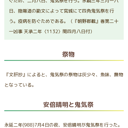
ぐため、二月八日、鬼気祭を行う。永観三年三月一八
日、陰陽道の勘文によって宮城にて四角鬼気祭を行
う。疫病を防ぐためである。（『朝野郡載』巻第二十
一凶事 天承二年〈1132〉閏四月八日付）
祭物
『文肝抄』によると、鬼気祭の祭物は灰少々、魚味、撫物
となっている。
安倍晴明と鬼気祭
永延二年(988)7月4日の夜、安倍晴明が鬼気祭を行った。