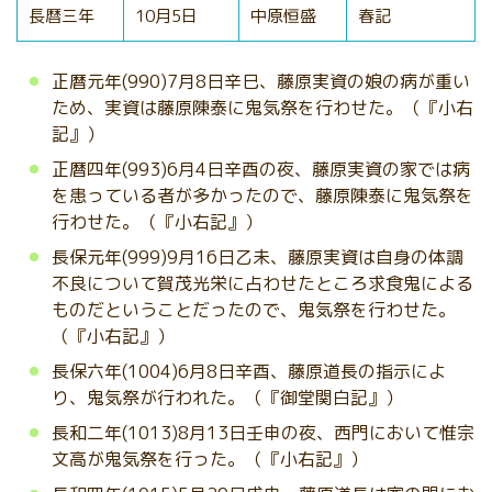
長暦三年
10月5日
中原恒盛
春記
正暦元年(990)7月8日辛巳、藤原実資の娘の病が重い
ため、実資は藤原陳泰に鬼気祭を行わせた。（『小右
記』）
正暦四年(993)6月4日辛酉の夜、藤原実資の家では病
を患っている者が多かったので、藤原陳泰に鬼気祭を
行わせた。（『小右記』）
長保元年(999)9月16日乙未、藤原実資は自身の体調
不良について賀茂光栄に占わせたところ求食鬼による
ものだということだったので、鬼気祭を行わせた。
（『小右記』）
長保六年(1004)6月8日辛酉、藤原道長の指示によ
り、鬼気祭が行われた。（『御堂関白記』）
長和二年(1013)8月13日壬申の夜、西門において惟宗
文高が鬼気祭を行った。（『小右記』）