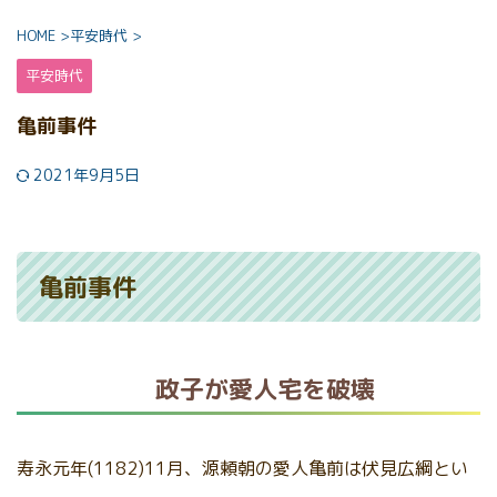
HOME
>
平安時代
>
平安時代
亀前事件
2021年9月5日
亀前事件
政子が愛人宅を破壊
寿永元年(1182)11月、源頼朝の愛人亀前は伏見広綱とい