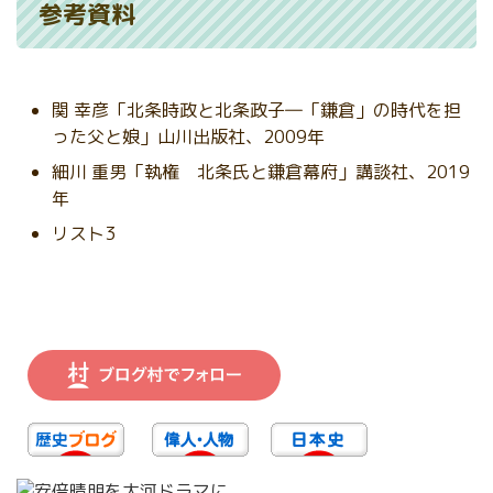
参考資料
関 幸彦「北条時政と北条政子―「鎌倉」の時代を担
った父と娘」山川出版社、2009年
細川 重男「執権 北条氏と鎌倉幕府」講談社、2019
年
リスト3