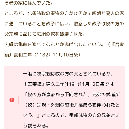
う者の家に住んでいた。
ところが、北条時政の妻牧の方がひそかに頼朝が愛人の家
に通っていることを政子に伝え、激怒した政子は牧の方の
父宗親に命じて広綱の家を破壊させた。
広綱は亀前を連れてなんとか逃げ出したという。（『吾妻
鏡』養和二年〈1182〉11月10日条）
一般に牧宗親は牧の方の父とされているが、
『吾妻鏡』建久二年(1191)11月12日条では
「牧の方が京都から下向された。兄弟の武者所
（牧）宗親・外甥の越後介高成らを伴われたと
いう。」とあるので、宗親は牧の方の兄弟とい
う説もある。