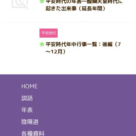
平安時代の年表―醍醐天皇時代に
起きた出来事（延長年間）
平安時代
平安時代年中行事一覧：後編（7
～12月）
HOME
説話
年表
陰陽道
各種資料