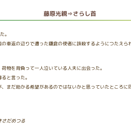
藤原光親⇒さらし首
った。
国の車返の辺りで遭った鎌倉の使者に誅殺するようにつたえられ
、荷物を背負って一人泣いている人夫に出会った。
帰ると言った。
が、まだ助かる希望があるのではないかと思っていたところに
きさだめつる