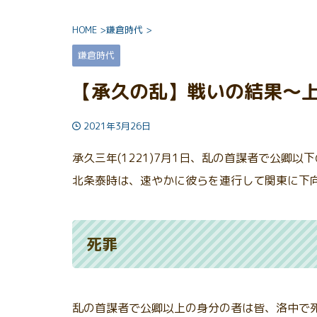
HOME
>
鎌倉時代
>
鎌倉時代
【承久の乱】戦いの結果〜
2021年3月26日
承久三年(1221)7月1日、乱の首謀者で公卿
北条泰時は、速やかに彼らを連行して関東に下
死罪
乱の首謀者で公卿以上の身分の者は皆、洛中で