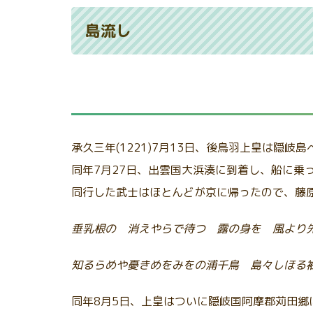
島流し
承久三年(1221)7月13日、後鳥羽上皇は隠岐
同年7月27日、出雲国大浜湊に到着し、船に乗
同行した武士はほとんどが京に帰ったので、藤
垂乳根の 消えやらで待つ 露の身を 風より
知るらめや憂きめをみをの浦千鳥 島々しほる
同年8月5日、上皇はついに隠岐国阿摩郡苅田郷