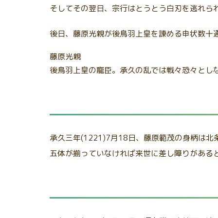
そしてその翌日、宗行はとうとう白刃を逃れら
後日、藤原光親が後鳥羽上皇を諌める申状数十
藤原光親
後鳥羽上皇の寵臣。承久の乱では戦々恐々とし
承久三年(1221)7月18日、藤原範茂の身柄は
五体が揃っていなければ来世に差し障りがある