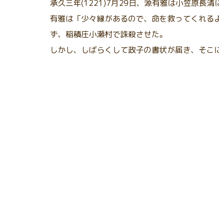
承久三年(1221)7月29日、源有雅は小笠原長
有雅は「少々縁があるので、命を救ってくれる
ず、稲積庄小瀬村で誅殺させた。
しかし、しばらくして政子の書状が届き、そこ