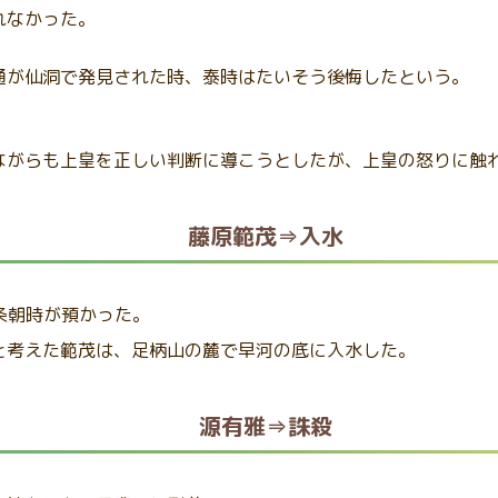
れなかった。
通が仙洞で発見された時、泰時はたいそう後悔したという。
ながらも上皇を正しい判断に導こうとしたが、上皇の怒りに触
藤原範茂⇒入水
北条朝時が預かった。
と考えた範茂は、足柄山の麓で早河の底に入水した。
源有雅⇒誅殺