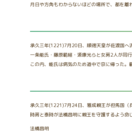
月日や方角もわからないほどの場所で、都を離
承久三年(1221)7月20日、順徳天皇が佐渡国
一条能氏・藤原範経・源康光らと女房2人が同
この内、能氏は病気のため道中で京に帰った。
承久三年(1221)7月24日、雅成親王が但馬
時房と泰時が法橋昌明に親王を守護するよう命
法橋昌明