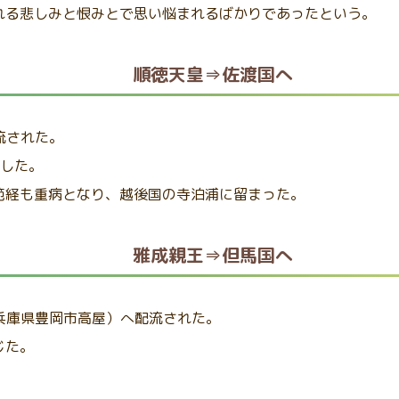
れる悲しみと恨みとで思い悩まれるばかりであったという。
順徳天皇⇒佐渡国へ
へ流された。
行した。
範経も重病となり、越後国の寺泊浦に留まった。
雅成親王⇒但馬国へ
国（兵庫県豊岡市高屋）へ配流された。
じた。