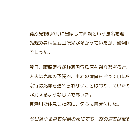
藤原光親は6月に出家して西親という法名を賜
光親の身柄は武田信光が預かっていたが、駿河
であった。
翌日、藤原宗行が駿河国浮島原を通り過ぎると
人夫は光親の下僕で、主君の遺骨を拾って京に
宗行は死罪を逃れられないことはわかっていた
が消えるような思いであった。
黄瀬川で休息した際に、傍らに書き付けた。
今日過ぐる身を浮島の原にても 終の道をば聞