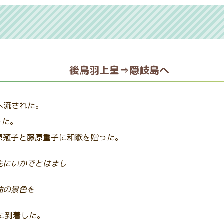
後鳥羽上皇⇒隠岐島へ
島へ流された。
った。
原殖子と藤原重子に和歌を贈った。
先にいかでとはまし
袖の景色を
に到着した。