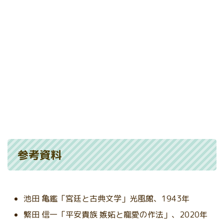
参考資料
池田 亀鑑「宮廷と古典文学」光風館、1943年
繁田 信一「平安貴族 嫉妬と寵愛の作法」、2020年