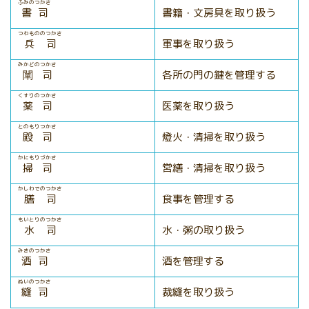
ふみのつかさ
書司
書籍・文房具を取り扱う
つわもののつかさ
兵司
軍事を取り扱う
みかどのつかさ
闡司
各所の門の鍵を管理する
くすりのつかさ
薬司
医薬を取り扱う
とのもりつかさ
殿司
燈火・清掃を取り扱う
かにもりづかさ
掃司
営繕・清掃を取り扱う
かしわでのつかさ
膳司
食事を管理する
もいとりのつかさ
水司
水・粥の取り扱う
みきのつかさ
酒司
酒を管理する
ぬいのつかさ
縫司
裁縫を取り扱う