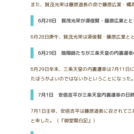
また、賀茂光栄は藤原道長の命で藤原広業・橘
6月28日 賀茂光栄が源俊賢・藤原広業と
6月28日庚午、賀茂光栄は源俊賢・藤原広業
6月29日 陰陽師たちが三条天皇の内裏遷
6月29日辛未、三条天皇の内裏遷幸は7月11
たほうがよいのではないかということになった
7月1日 安倍吉平が三条天皇内裏遷幸の日
7月1日壬申、安倍吉平は藤原道長に召されて三
と申した。（『御堂関白記』）