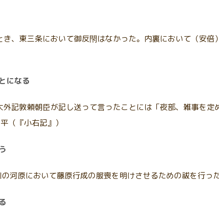
行幸のとき、東三条において御反閇はなかった。内裏において（安
とになる
早朝、大外記敦頼朝臣が記し送って言ったことには「夜部、雑事を
吉平（『小右記』）
う
川の河原において藤原行成の服喪を明けさせるための祓を行っ
る