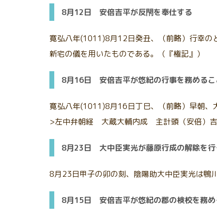
8月12日 安倍吉平が反閇を奉仕する
寛弘八年(1011)8月12日癸丑、（前略）
新宅の儀を用いたものである。（『権記』）
8月16日 安倍吉平が悠紀の行事を務めるこ
寛弘八年(1011)8月16日丁巳、（前略）
>左中弁朝経 大蔵大輔内成 主計頭（安倍）
8月23日 大中臣実光が藤原行成の解除を行
8月23日甲子の卯の刻、陰陽助大中臣実光は鴨
8月15日 安倍吉平が悠紀の郡の検校を務め