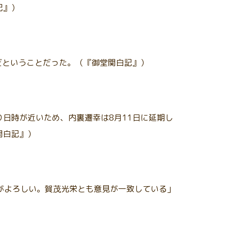
記』）
だということだった。（『御堂関白記』）
り日時が近いため、内裏遷幸は8月11日に延期し
関白記』）
日がよろしい。賀茂光栄とも意見が一致している」