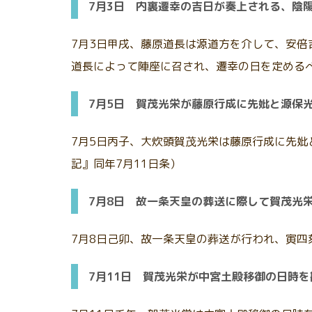
7月3日 内裏遷幸の吉日が奏上される、陰
7月3日甲戌、藤原道長は源道方を介して、安倍
道長によって陣座に召され、遷幸の日を定める
7月5日 賀茂光栄が藤原行成に先妣と源保
7月5日丙子、大炊頭賀茂光栄は藤原行成に先妣
記』同年7月11日条）
7月8日 故一条天皇の葬送に際して賀茂光
7月8日己卯、故一条天皇の葬送が行われ、寅
7月11日 賀茂光栄が中宮土殿移御の日時を