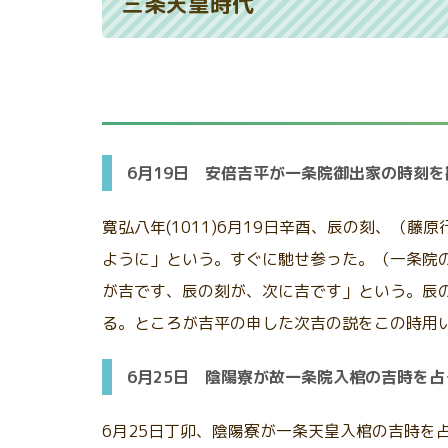
三条天皇時代
6月19日 安倍吉平が一条院御出家の時刻を
寛弘八年(1011)6月19日辛酉、辰の刻、
ように」という。すぐに馳せ参った。（一条院
が吉です、辰の刻が、次に吉です」という。辰
る。ところが吉平の申した次吉の説をこの時用
6月25日 陰陽寮が故一条院入棺の吉時を
6月25日丁卯、陰陽寮が一条天皇入棺の吉時を