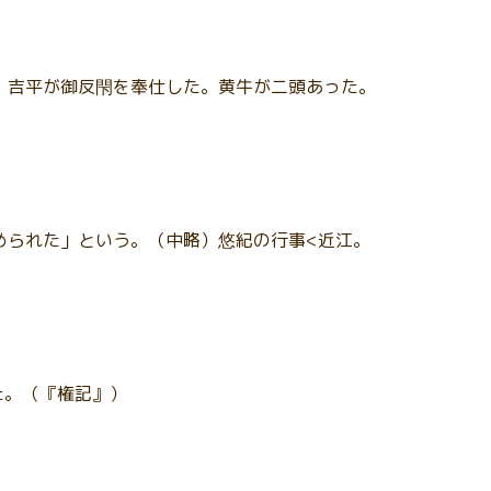
倍）吉平が御反閇を奉仕した。黄牛が二頭あった。
定められた」という。（中略）悠紀の行事<近江。
た。（『権記』）