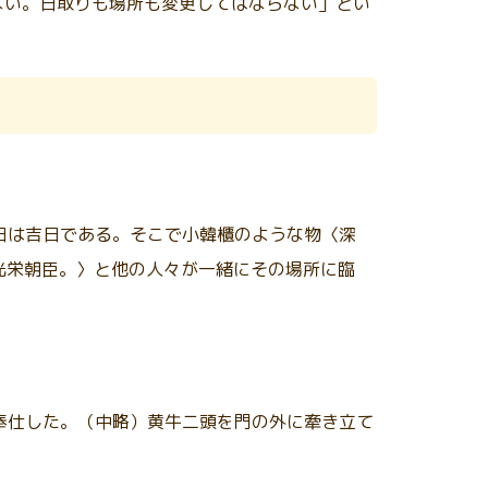
ない。日取りも場所も変更してはならない」とい
今日は吉日である。そこで小韓櫃のような物〈深
光栄朝臣。〉と他の人々が一緒にその場所に臨
を奉仕した。（中略）黄牛二頭を門の外に牽き立て