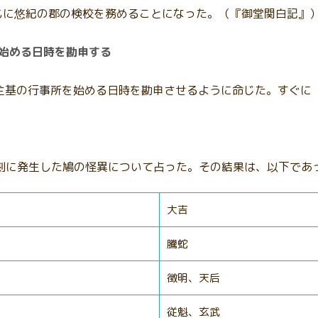
もに悠紀の郡の検校を務めることになった。（『御堂関白記』
を始める日時を勘申する
悠紀・主基の行事所を始める日時を勘申させるように命じた。すぐ
の刻に発生した鳩の怪異について占った。その結果は、以下であ
大吉
騰蛇
徴明、天后
従魁、玄武