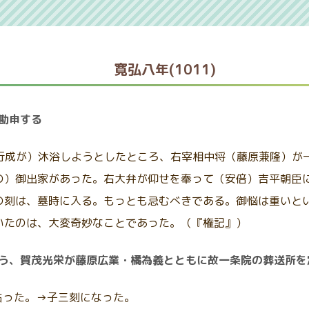
寛弘八年(1011)
勘申する
（藤原行成が）沐浴しようとしたところ、右宰相中将（藤原兼隆）
の）御出家があった。右大弁が仰せを奉って（安倍）吉平朝臣
の刻は、墓時に入る。もっとも忌むべきである。御悩は重いと
いたのは、大変奇妙なことであった。（『権記』）
占う、賀茂光栄が藤原広業・橘為義とともに故一条院の葬送所を
占った。→子三刻になった。