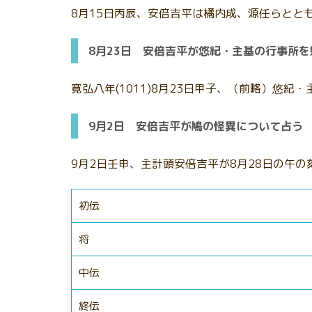
8月15日丙辰、安倍吉平は橘内成、源任らとと
8月23日 安倍吉平が悠紀・主基の行事所
寛弘八年(1011)8月23日甲子、（前略）
9月2日 安倍吉平が鳩の怪異について占う
9月2日壬申、主計頭安倍吉平が8月28日の午
初伝
将
中伝
終伝