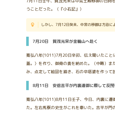
7月11日壬午、賀茂光栄は中宮土殿移御の日
うことだった。（『小右記』）
しかし、7月12日癸未、中宮の移御は方忌に
7月20日 賀茂光栄が金輪山へ赴く
寛弘八年(1011)7月20日辛卯、伝え聞い
蓋。〉を作り、御骨の囊を納めた。（中略）ま
み、点定して絵図を描き、石の卒塔婆を作って
8月11日 安倍吉平が内裏遷御に際して反
寛弘八年(1011)8月11日壬子、今日、内
た。左右馬寮の史生がこれを牽いた。吉平が門