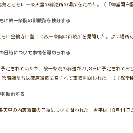
為義とともに一条天皇の葬送所の場所を定めた。（『御堂関白
ともに故一条院の御陵所を検分する
とともに金輪寺に登って故一条院の御陵所を見聞した。よい場所
幸の日時について事情を尋ねられる
日に予定されていたが、故一条院の葬送が7月8日に予定されてお
。陰陽師たちは藤原道長に召されて事情を問われた。（『御堂
時を勘申する
条天皇の内裏遷幸の日時について問われた。吉平は「8月11