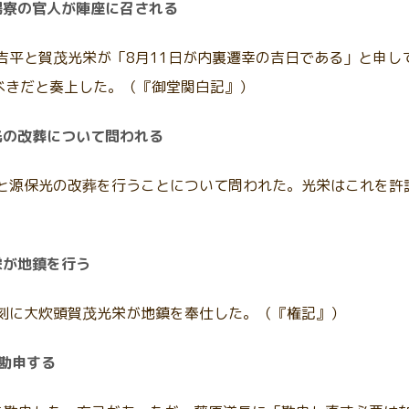
陽寮の官人が陣座に召される
吉平と賀茂光栄が「8月11日が内裏遷幸の吉日である」と申
べきだと奏上した。（『御堂関白記』）
光の改葬について問われる
と源保光の改葬を行うことについて問われた。光栄はこれを許
栄が地鎮を行う
四刻に大炊頭賀茂光栄が地鎮を奉仕した。（『権記』）
勘申する