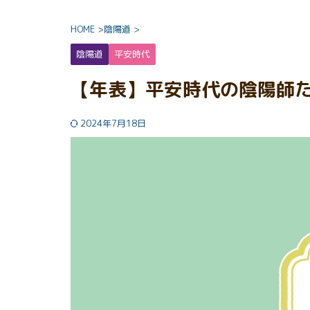
HOME
>
陰陽道
>
陰陽道
平安時代
【年表】平安時代の陰陽師
2024年7月18日