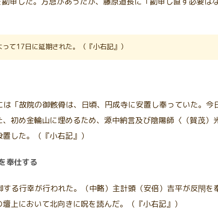
時を勘申した。方忌があったが、藤原道長に「勘申し直す必要は
よって17日に延期された。（『小右記』）
たことには「故院の御骸骨は、日頃、円成寺に安置し奉っていた。
た、初め金輪山に埋めるため、源中納言及び陰陽師〈（賀茂）
設置した。（『小右記』）
閇を奉仕する
裏に遷御する行幸が行われた。（中略）主計頭（安倍）吉平が反閇
の壇上において北向きに呪を読んだ。（『小右記』）