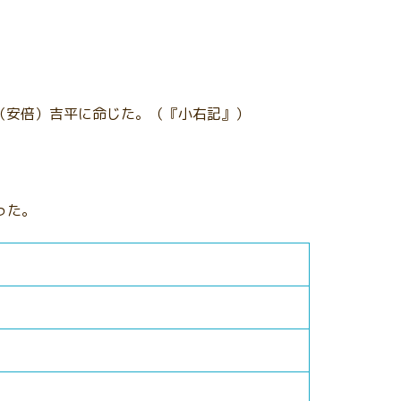
）
に（安倍）吉平に命じた。（『小右記』）
った。