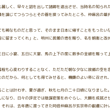
も麗しく、早々と詔を出して諸卿を退出させ、当時名の知られ
蹟を論じてつらつらとその器を探ってみたところ、仲麻呂の雄
ても稀なものだと思って、そのまま日本に帰すことをもったい
国に留まってくれ」と、明州に居館の地を賜り、名を朝衡と改
三日に小宴、五日に大宴、馬の上下の度に数多の金銀を賜って
露程も心変わりすることなく、ただただ朝な夕なに故郷の空を
たのだから、何としても得てみせると、機嫌のよい帝に召され
ることは叶わず、夏が過ぎ、秋も七月の二十日頃になりました
んになり、日々の評定では陰謀密策をめぐらし、大願を成就さ
。それは、去年唐に渡ってきた阿倍仲麻呂が玄宗帝の叡慮に叶