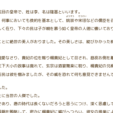
代目の皇帝で、姓は李、名は隆基といいます。
ようすう
そうけい
、何事においても倹約を基本として、
姚崇
や
宋璟
などの儒臣を
しく在り、下々の民は子が親を慕う如く皇帝の人徳に懐いてお
ことに絶世の美人がおりました。その美しさは、綻びかかった
寵愛なさり、貴妃の位を賜り楊貴妃として召され、昼夜お側を
天下大小の政事は廃れて、玄宗は酒宴舞楽に耽り、楊貴妃の兄
万民は彼を憎みましたが、その威を恐れて何も意見できません
した。
とに当世の人傑でした。
であり、唐の時代は長くないだろうと思うにつけ、深く思慮し
絹錦を賄賂して、密かに楊貴妃に媚びへつらい、彼女の推挙に