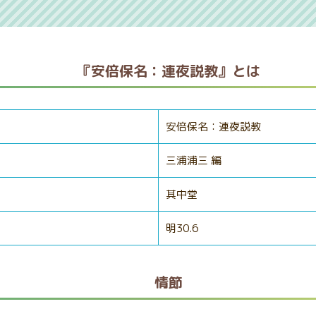
『安倍保名：連夜説教』とは
安倍保名：連夜説教
三浦浦三 編
其中堂
明30.6
情節