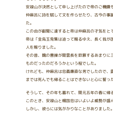
安禄山が決然として申し上げたので帝のご機嫌
仲麻呂に詩を賦して文を作らせたり、古今の事
た。
この由が叡聞に達すると帝は仲麻呂の才気をと
帝は「金烏玉兎集は追って賜るゆえ、長く我が
人を賜りました。
その昔、魏の曹操が関雲長を欽慕するあまりに
ものだったのだろうかという程でした。
けれども、仲麻呂は忠義廉直な男でしたので、
までは死んでも帰ることはできないと心に誓っ
そうして、その年も暮れて、開元五年の春に帰
このとき、安禄山と楊国忠はいよいよ威勢が盛
しかし、彼らには気がかりなことがありました