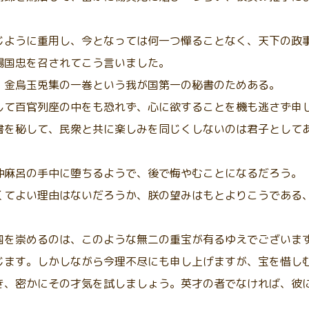
。
じように重用し、今となっては何一つ憚ることなく、天下の政
楊国忠を召されてこう言いました。
、金烏玉兎集の一巻という我が国第一の秘書のためある。
して百官列座の中をも恐れず、心に欲することを機も逃さず申
書を秘して、民衆と共に楽しみを同じくしないのは君子として
仲麻呂の手中に堕ちるようで、後で悔やむことになるだろう。
くてよい理由はないだろうか、朕の望みはもとよりこうである
国を崇めるのは、このような無二の重宝が有るゆえでございま
じます。しかしながら今理不尽にも申し上げますが、宝を惜し
き、密かにその才気を試しましょう。英才の者でなければ、彼