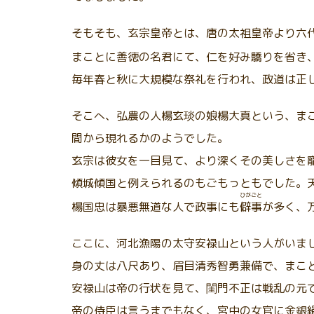
そもそも、玄宗皇帝とは、唐の太祖皇帝より六
まことに善徳の名君にて、仁を好み驕りを省き
毎年春と秋に大規模な祭礼を行われ、政道は正
そこへ、弘農の人楊玄琰の娘楊大真という、ま
間から現れるかのようでした。
玄宗は彼女を一目見て、より深くその美しさを
傾城傾国と例えられるのもごもっともでした。
ひがごと
楊国忠は暴悪無道な人で政事にも
僻事
が多く、
ここに、河北漁陽の太守安禄山という人がいま
身の丈は八尺あり、眉目清秀智勇兼備で、まこ
安禄山は帝の行状を見て、閨門不正は戦乱の元
帝の侍臣は言うまでもなく、宮中の女官に金銀