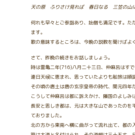
天の原 ふりさけ見れば 春日なる 三笠の山
何れも早々とご参詣あり、拙僧も満足です。た
ます。
歌の意味するところは、今晩の説教を聞けばよ
さて、昨晩の続きをお話しましょう。
時は霊亀二年(716)八月二十三日、仲麻呂は
連日天候に恵まれ、思っていたよりも船旅は順
その頃の唐土は唐の玄宗皇帝の時代、開元四年
こうして仲麻呂は都に訴えかけ、隣国のよしみ
長安と思しき都は、元は大きな山であったのを
ておりました。
北の方から東南へ横に曲がって流れ出て、都の
路は大道と名付けられ、その道幅は三十五丈、