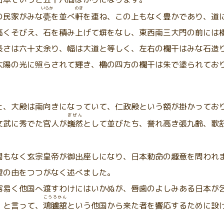
いらか
のき
の民家がみな
甍
を並べ
軒
を連ね、この上もなく豊かであり、道
高くそびえ、石を積み上げて塀をなし、東西南三大門の前には
長さは六十丈余り、幅は大道と等しく、左右の欄干はみな石造
太陽の光に照らされて輝き、櫓の四方の欄干は朱で塗られてお
と、大殿は南向きになっていて、仁政殿という額が掛かってお
ぎぜん
文武に秀でた官人が
巍然
として並びたち、誉れ高き張九齢、歌
間もなく玄宗皇帝が御出座しになり、日本勅命の趣意を問われ
望の由をつつがなく述べました。
容易く他国へ渡すわけにはいかぬが、唇歯のよしみある日本が
こうろかん
」と言って、
鴻臚舘
という他国から来た者を饗応するために設