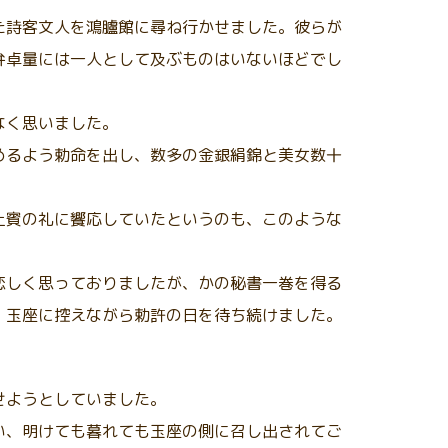
た詩客文人を鴻臚館に尋ね行かせました。彼らが
弁卓量には一人として及ぶものはいないほどでし
なく思いました。
めるよう勅命を出し、数多の金銀絹錦と美女数十
上賓の礼に饗応していたというのも、このような
恋しく思っておりましたが、かの秘書一巻を得る
、玉座に控えながら勅許の日を待ち続けました。
。
せようとしていました。
い、明けても暮れても玉座の側に召し出されてご