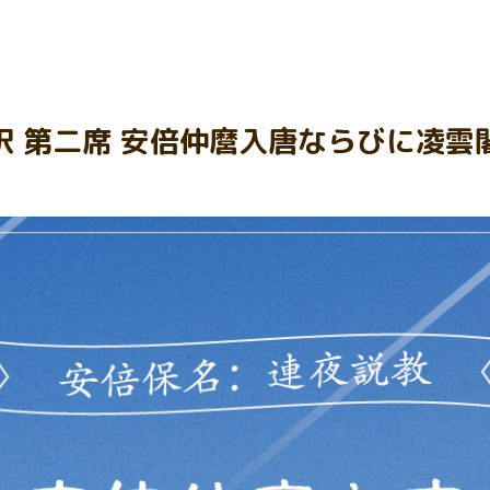
訳 第二席 安倍仲麿入唐ならびに凌雲