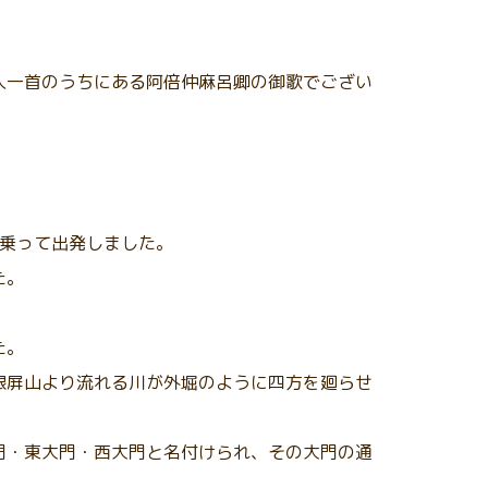
人一首のうちにある阿倍仲麻呂卿の御歌でござい
に乗って出発しました。
た。
た。
銀屏山より流れる川が外堀のように四方を廻らせ
門・東大門・西大門と名付けられ、その大門の通