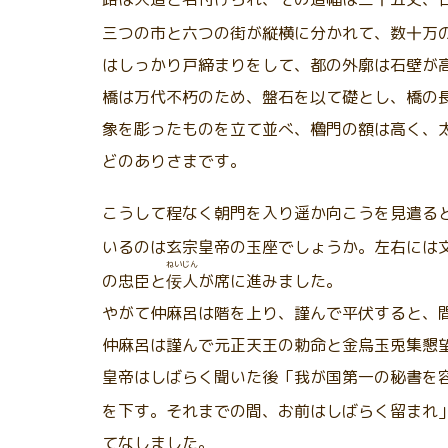
三つの市と六つの街が縦横に分かれて、数十万
はしっかり戸締まりをして、都の外廓は石壁が
橋は万代不朽のため、盤石を以て礎とし、橋の
象を彫ったものを立て並べ、櫓門の額は高く、
どのありさまです。
こうして程なく朝門を入り遥か向こうを見遣る
いるのは玄宗皇帝の玉座でしょうか。左右には
ねいじん
の忠臣と
佞人
が席に進みました。
やがて仲麻呂は階を上り、謹んで平伏すると、
仲麻呂は謹んで元正天王の勅命と金烏玉兎集懇
皇帝はしばらく聞いた後「我が国第一の秘書を
を下す。それまでの間、お前はしばらく留まれ
てなしました。