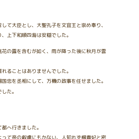
召して大臣とし、大聖孔子を文宜王と崇め奉り、
り、上下和順四海は安穏でした。
桃花の露を含むが如く、雨が降った後に秋月が雲
離れることはありませんでした。
楊国忠を丞相にして、万機の政事を任せました。
でした。
て都へ行きました。
よって帝の叡慮にもかない、人知れず楊貴妃と密