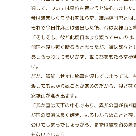
通して、ついには皇位を奪おうと決心しました
帝は浅ましくもそれを知らず、結局楊国忠と同
それで今日仲麻呂は退出した後、帝は安禄山と
「そもそも、彼が此度日本より渡って来たのは
他国へ渡し難く断ろうと思ったが、彼は飄々と
あしらうわけにもいかず、世に益をもたらす秘
い。
だが、議論もせずに秘書を渡してしまっては、
渡してもよからぬことがあるのだから、渡さな
安禄山が進み出ます。
「我が国は天下の中心であり、異邦の国が我が
が国の威厳は長く傾き、よろしからぬことと存
受けてしまうでしょうから、まずは彼を留め置
もないでしょう」