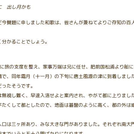
に 出し月かも
だ今賛題に申しました和歌は、皆さんが兼ねてよりご存知の百
く分かることでしょう。
すでに旅の支度を整え、家事万端は兄に任せ、肥前国松浦より船
調で、同年霜月（十一月）の下旬に唐土風渡の津に到着しまし
だったそうです。
は無視し難く、早速入洛せよと案内され、やがて都に上りまし
平たくして都としたので、地面は碁盤のように高く、都の外は
入口は三ヶ所あり、みな大きな門がありました。それぞれ南大
日本でいうと五十八間ばかりになります。