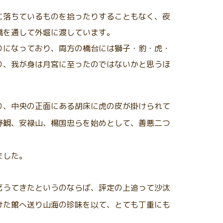
に落ちているものを拾ったりすることもなく、夜
橋を通して外堀に渡しています。
りになっており、両方の橋台には獅子・豹・虎・
り、我が身は月宮に至ったのではないかと思うほ
り、中央の正面にある胡床に虎の皮が掛けられて
舒観、安禄山、楊国忠らを始めとして、善悪二つ
ました。
乞うてきたというのならば、評定の上追って沙汰
けた館へ送り山海の珍味を以て、とても丁重にも