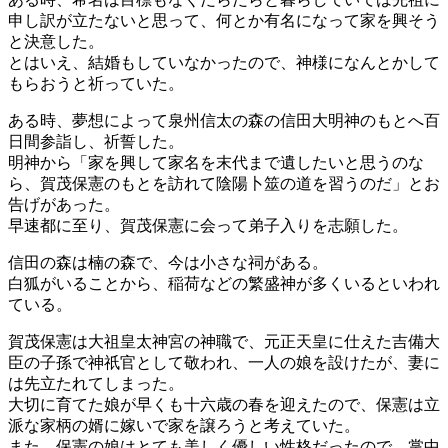
申し訳が立たないと思って、何とか有名になって家を興そう
と決意した。
とはいえ、結婚もしていなかったので、神様になんとかして
もらおうと祈っていた。
ある時、夢想によって泉州信太の森の信田大明神のもとへ百
日間参詣し、祈誓した。
明神から「家を興して家名を末代まで遺したいと思うのな
ら、賀茂保憲のもとを訪れて陰陽卜筮の道を習うのだ」とお
告げがあった。
早速都に至り、賀茂保憲に会って弟子入りを志願した。
信田の森は楠の森で、今は小さな祠がある。
白狐がいることから、稲荷などの繁盛神が多くいるといわれ
ている。
賀茂保憲は大祖皇太神宮の神職で、元正天皇に仕えた吉備大
臣の子孫で神祇官として敬われ、一人の娘を設けたが、妻に
は先立たれてしまった。
大切に育てた娘が早くも十六歳の春を迎えたので、保憲は立
派な家柄の婿に嫁いで家を譲ろうと考えていた。
また、保憲の娘はとても美しく優しい性格だったので、掌中