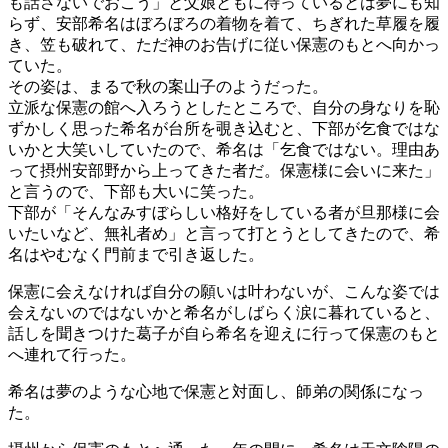
も話さないでおこう」と父娘ともに待っているとは夢にも知
らず、安部希名はぼろぼろの着物を着て、ちぎれた草履を履
き、笠も破れて、ただ神のお告げに従い保憲のもとへ向かっ
ていた。
その姿は、まるで秋の案山子のようだった。
立派な保憲の館へ入ろうとしたところで、自分の身なりを恥
ずかしく思った希名が台所を覗き込むと、下部が乞食ではな
いかと大笑いしていたので、希名は「乞食ではない。理由あ
って摂州安部野から上ってきた者だ。保憲様に会いに来た」
と言うので、下部も大いに笑った。
下部が「そんなみすぼらしい格好をしている者が旦那様に会
いたいなど、無礼者め」と言って打とうとしてきたので、希
名はやむなく門前まで引き返した。
保憲に会えなければ自分の願いは叶わないが、こんな姿では
会えないのではないかと希名がしばらく涙に暮れていると、
話しを聞きつけた葛子が自ら希名を迎えに行って保憲のもと
へ連れて行った。
希名は夢のような心地で保憲と対面し、師弟の関係になっ
た。