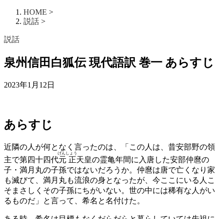
HOME
>
説話
>
説話
泉州信田白狐伝 現代語訳 巻一 あらすじ
2023年1月12日
あらすじ
近隣の人が何となく言ったのは、「この人は、昔安部野の領
げんしょう
主で第四十四代
元正
天皇の霊亀年間に入唐した安部仲麿の
子・満月丸の子孫ではないだろうか。仲麿は唐で亡くなり家
も滅びて、満月丸も流浪の身となったが、今ここにいる人こ
そまさしくその子孫にちがいない。世の中には稀有な人がい
るものだ」と言って、希名と名付けた。
ある時、希名は目標もなくだらだらと暮らしていては先祖に