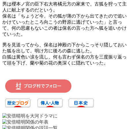
男は櫻本ノ宮の臣下右大将橘元方の家来で、古狐を狩って主
人に献上するのだという。
保名は「ちょうど今、その狐が薄の下から出てきたので追い
かけていったところ向こうの野原に逃げていった」と言っ
て、何の思慮もないこの者は保名の言った方へ狐を追いかけ
ていった。
男を見送ってから、保名は神殿の下からこっそり隠しておい
た狐を出して、明け方に後ろの森に逃した。
白狐は黄色い涙を流し、何も言わず保名の方を三度振り返っ
て頭を下げ、蘭や菊の花の奥深くに隠れていった。