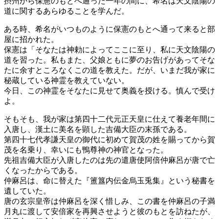
摂州から保憲のもとへ通った一年の間に、希名は天文陰陽の
道に関するあらゆることを学んだ。
ある時、希名がいつものように保憲のもとへ通って来ると部
屋に招かれた。
保憲は「そなたは神勅によってここに至り、私に天文陰陽の
道を習った。私もまた、父娘ともに夢のお告げがあってそな
たに余すところなくこの道を教えた。だが、いまだ我が家に
秘蔵している神霊を教えていない。
今日、この神霊をそなたに見せて奥義を授ける。慎んで受け
よ。
そもそも、我が家は第四十二代元正天皇に仕えて養老年間に
入唐し、漢土に美名を顕した吉備大臣の末孫である。
第四十七代孝謙天皇の御代に初めて賀茂の姓を賜ってから賀
茂を名乗り、幸いにも鴨尊神の神官となった。
先祖吉備大臣が入唐したのは先の遣唐使阿倍仲麻呂が唐で亡
くなったからである。
仲麻呂は、命に替えた『簠簋内伝金烏玉兎集』という秘書を
遺していた。
唐の玄宗皇帝は仲麻呂を深く惜しみ、この書を仲麻呂の子満
月丸に渡して安倍家を再興させようと彼のもとを訪ねたが、