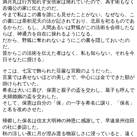
満月丸は行方知れず安倍家は廃れていたので、為す術もなく
吉備公の家に伝えたのだ。
今まで私はこの書を誰にも見せたことがない。なぜなら、こ
の書には荼枳尼天の法が記されており、北辰を祀るものであ
るからだ。もし、人間あるいは野狐がこの法術を会得したな
らば、神通力を自在に操れるようになる。
だから、野狐に奪われないようにこの書を隠しておいたの
だ。
昔からこの法術を伝えた者はなく、私も知らない。それを今
日そなたに授ける」
そこは、七宝で飾られた荘厳な宮殿のようだった。
言葉では表せないほどの美しさで、中心には金でできた額が
掛けられていた。
希名は大いに喜び、保憲と親子の盃を交わし、葛子も呼んで
夫婦婚姻の盃を交わした。
そして、保憲は自分の「保」の一字を希名に譲り、「保名」
と名を改めさせた。
帰郷した保名は信太大明神の神恩に感謝して、早速泉州信田
の社に参詣した。
秋の涼しい夜に月が澄み渡る物寂しさに浸っていると、遠く