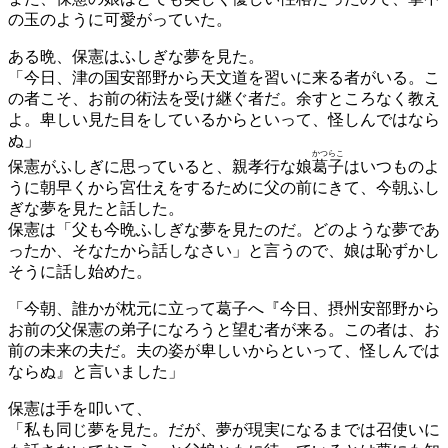
の玉のように可愛がっていた。
ある晩、保憲はふしぎな夢を見た。
「今日、津の国安部野から天文道を習いに来る者がいる。こ
の者こそ、お前の術法を受け継ぐ者だ。余すところなく教え
よ。卑しい見た目をしているからといって、怪しんではなら
ぬ」
かつらこ
保憲がふしぎに思っていると、親孝行な娘
葛子
はいつものよ
うに朝早くから宮仕えをするために父の前にきて、今朝ふし
ぎな夢を見たと話した。
保憲は「父も今晩ふしぎな夢を見たのだ。どのような夢であ
ったか、そなたから話しなさい」と言うので、娘は恥ずかし
そうに話し始めた。
「今朝、誰かが枕元に立って葛子へ『今日、摂州安部野から
お前の父保憲の弟子になろうと望む者が来る。この者は、お
前の未来の夫だ。夫の姿が卑しいからといって、怪しんでは
ならぬ』と言いました」
保憲は手を叩いて、
「私も同じ夢を見た。だが、夢が現実になるまでは召使いに