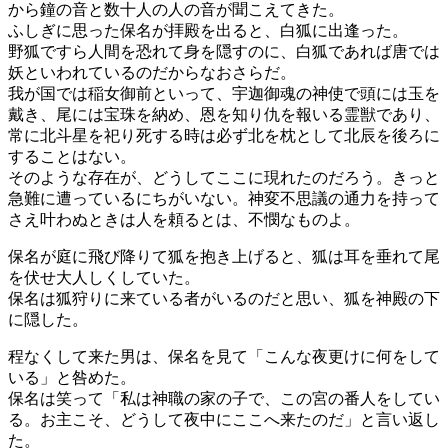
から鐘の音と数十人の人の音が聞こえてきた。
ふしぎに思った保名が拝殿を出ると、白狐に出逢った。
野狐ですら人間を恐れて身を隠すのに、白狐であれば唐では
妖といわれているのだからなおさらだ。
我が国では稲女御前といって、宇迦御魂の神使で頭には玉を
戴き、尾には宝珠を納め、恩を知り仇を報いる霊獣であり、
常に北斗星を祀り死する時は必ず北を枕として北辰を後ろに
することはない。
そのような存在が、どうしてここに現れたのだろう。きっと
急難に遭っているにちがいない。神変不思議の通力を持って
さえ叶わぬときは人を頼るとは、不憫なものよ。
保名が庭に飛び降りて狐を抱き上げると、狐は耳を垂れて尾
を伏せ大人しくしていた。
保名は狐狩りに来ている者がいるのだと思い、狐を神殿の下
に隠した。
程なくして来た男は、保名を見て「こんな夜更けに何をして
いる」と咎めた。
保名は笑って「私は神職の家の子で、この宮の番人をしてい
る。お主こそ、どうして夜中にここへ来たのだ」と言い返し
た。