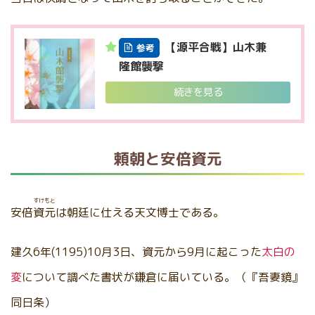
【源平合戦】山木兼
参考
隆館襲撃
続きを見る
頼朝と安倍資元
すけもと
安倍
資元
は朝廷に仕える天文博士である。
建久6年(1195)10月3日、資元から9月に起こった
太白の
変
について調べた書状が鎌倉に届いている。（『吾妻鏡』
同日条）