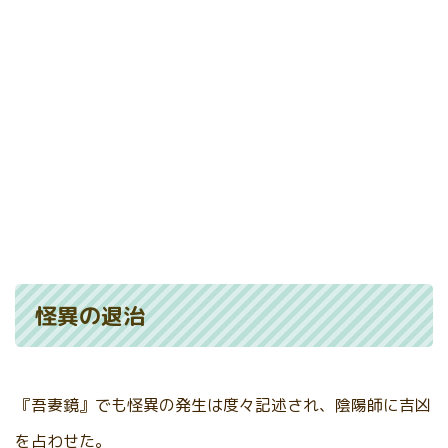
怪異の退治
『吾妻鏡』でも怪異の発生は度々記述され、陰陽師に吉凶
を占わせた。