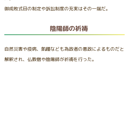
御成敗式目の制定や訴訟制度の充実はその一端だ。
陰陽師の祈祷
自然災害や疫病、飢饉なども為政者の悪政によるものだと
解釈され、仏教僧や陰陽師が祈祷を行った。