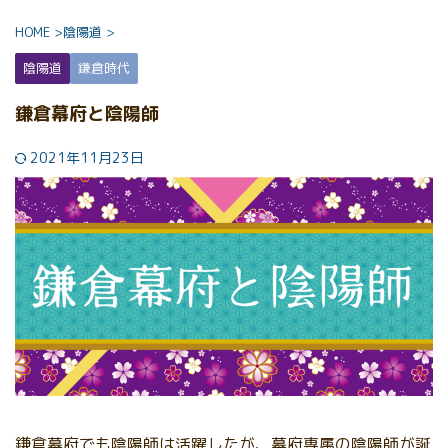
HOME
>
陰陽道
>
陰陽道
鎌倉時代
鎌倉幕府と陰陽師
2021年11月23日
鎌倉幕府でも陰陽師は活躍したが、幕府専属の陰陽師が誕