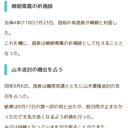
頼朝専属の祈祷師
治承4年(1180)7月23日、昌助の弟昌長が頼朝と対面し
た。
これを機に、昌長は頼朝専属の祈祷師として仕えることと
なった。
山木追討の機会を占う
同年8月6日、昌長は藤原邦通とともに山木兼隆追討の吉
日を占った。
結果は8月17日の寅～卯の刻と出たが、前日雨が止まなか
ったので天気が良くなるよう祈祷を行った。
当日は快晴となって山木を討ち取ることができた。